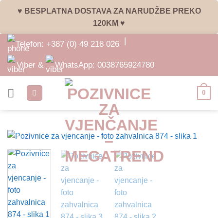
♥ BESPLATNA DOSTAVA ZA NARUDŽBE PREKO
120KM ♥
Skip
|
Telefon:
+387 (0) 49 218 026
to
content
Viber &
WhatsApp:
0038765924780
0