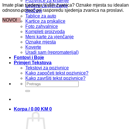
Pozivnice za krštenje
Imate plan sjedenja Vaših zvanica? Oznake mjesta su idealan de
Lepeze za vjenčanje
odnosno pomoć pri rasporedu sjedenja zvanica na proslavi.
Bedževi
Tablice za auto
NOVO!
Kartice za prskalice
Foto zahvalnice
Kompleti proizvoda
Meni karte za vjenčanje
Oznake mjesta
Koverte
Uradi sam (repromaterijal)
Fontovi i Boje
Primjeri Tekstova
Tekstovi za pozivnice
Kako započeti tekst pozivnice?
Kako završiti tekst pozivnice?
Pretraži:
Korpa /
0,00
KM
0