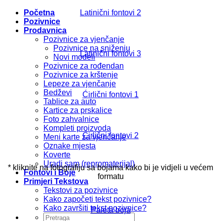
Početna
Latinični fontovi 2
Pozivnice
Prodavnica
Pozivnice za vjenčanje
Pozivnice na sniženju
Latinični fontovi 3
Novi modeli
Pozivnice za rođendan
Pozivnice za krštenje
Lepeze za vjenčanje
Bedževi
Ćirlični fontovi 1
Tablice za auto
Kartice za prskalice
Foto zahvalnice
Kompleti proizvoda
Ćirlični fontovi 2
Meni karte za vjenčanje
Oznake mjesta
Koverte
Uradi sam (repromaterijal)
* kliknite na fotografiju sa bojama kako bi je vidjeli u većem
Fontovi i Boje
formatu
Primjeri Tekstova
Tekstovi za pozivnice
Kako započeti tekst pozivnice?
Kako završiti tekst pozivnice?
Paleta boja
Pretraži: