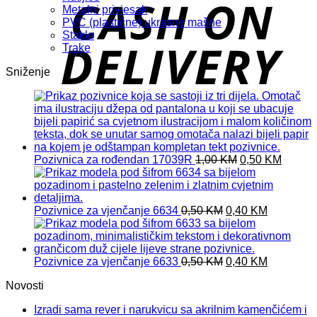
D
Metalni privjesak
PVC (plastične) ukrasne mašne
Staklo
Trake
Sniženje
Original
Curren
Pozivnica za rođendan 17039R
1,00
KM
0,50
KM
price
price
was:
is:
1,00 KM.
0,50 K
Original
Current
Pozivnice za vjenčanje 6634
0,50
KM
0,40
KM
price
price
was:
is:
0,50 KM.
0,40 KM.
Original
Current
Pozivnice za vjenčanje 6633
0,50
KM
0,40
KM
price
price
Novosti
was:
is:
0,50 KM.
0,40 KM.
Izradi sama rever i narukvicu sa akrilnim kamenčićem i