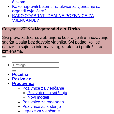
čipkom
Kako napraviti bisernu narukvicu za vjenčanje sa
organdi cvjetićem?
KAKO ODABRATI IDEALNE POZIVNICE ZA
VJENČANJE?
Copyright
2026
©
Megatrend d.o.o. Brčko
.
Sva prava zadržana. Zabranjeno kopiranje ili umnožavanje
sadržaja sajta bez dozvole vlasnika. Svi podaci koji se
nalaze na sajtu su informativnog karaktera i podložni su
izmjenama.
Pretraži:
Početna
Pozivnice
Prodavnica
Pozivnice za vjenčanje
Pozivnice na sniženju
Novi modeli
Pozivnice za rođendan
Pozivnice za krštenje
Lepeze za vjenčanje