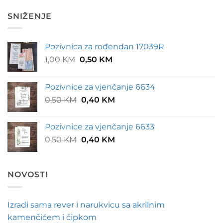
SNIŽENJE
Pozivnica za rođendan 17039R
Original
Current
1,00
KM
0,50
KM
price
price
was:
is:
Pozivnice za vjenčanje 6634
1,00 KM.
0,50 KM.
Original
Current
0,50
KM
0,40
KM
price
price
was:
is:
Pozivnice za vjenčanje 6633
0,50 KM.
0,40 KM.
Original
Current
0,50
KM
0,40
KM
price
price
was:
is:
0,50 KM.
0,40 KM.
NOVOSTI
Izradi sama rever i narukvicu sa akrilnim
kamenčićem i čipkom