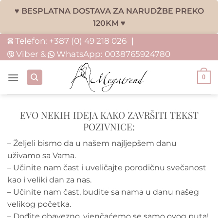
♥ BESPLATNA DOSTAVA ZA NARUDŽBE PREKO
120KM ♥
Skip
Telefon:
+387 (0) 49 218 026
|
to
Viber &
WhatsApp:
0038765924780
content
0
EVO NEKIH IDEJA KAKO ZAVRŠITI TEKST
POZIVNICE:
– Željeli bismo da u našem najljepšem danu
uživamo sa Vama.
– Učinite nam čast i uveličajte porodičnu svečanost
kao i veliki dan za nas.
– Učinite nam čast, budite sa nama u danu našeg
velikog početka.
– Dođite obavezno, vjenčaćemo se samo ovog puta!