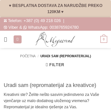
♥ BESPLATNA DOSTAVA ZA NARUDŽBE PREKO
120KM ♥
Skip
Telefon:
+387 (0) 49 218 026
|
to
Viber &
WhatsApp:
0038765924780
content
0
POČETNA
/
URADI SAM (REPROMATERIJAL)
FILTER
Uradi sam (repromaterijal za kreativce)
Kreativni ste? Želite nešto sasvim jedinstveno za Vaše
vjenčanje uz malo dodatnog uloženog vremena?
Repromaterijal je idealno rješenje za Vas.