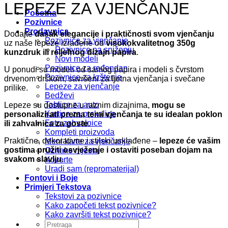
LEPEZE ZA VJENČANJE
Početna
Pozivnice
Prodavnica
Dodajte
dašak elegancije i praktičnosti svom vjenčanju
Pozivnice za vjenčanje
uz naše lepeze izrađene od
visokokvalitetnog 350g
Pozivnice na sniženju
kunzdruk ili reljefnog dizajn papira
.
Novi modeli
Pozivnice za rođendan
U ponudi su modeli od samog papira i modeli s čvrstom
Pozivnice za krštenje
drvenom drškom, savršeni za ljetna vjenčanja i svečane
Lepeze za vjenčanje
prilike.
Bedževi
Tablice za auto
Lepeze su dostupne u raznim dizajnima,
mogu se
Kartice za prskalice
personalizirati prema temi vjenčanja te su idealan poklon
Foto zahvalnice
ili zahvalnica za goste.
Kompleti proizvoda
Praktične, dekorativne i stilski usklađene –
lepeze će vašim
Meni karte za vjenčanje
gostima pružiti osvježenje i ostaviti poseban dojam na
Oznake mjesta
svakom slavlju.
Koverte
Uradi sam (repromaterijal)
Fontovi i Boje
Primjeri Tekstova
Tekstovi za pozivnice
Kako započeti tekst pozivnice?
Kako završiti tekst pozivnice?
Pretraži: