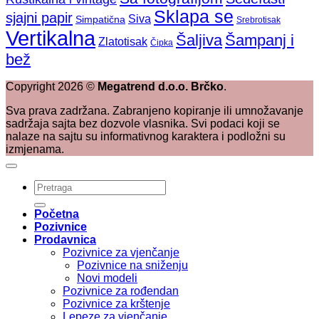
Sklapa se
sjajni papir
Siva
Simpatična
Srebrotisak
Vertikalna
Šaljiva
Šampanj i
Zlatotisak
Čipka
bež
Copyright
2026
©
Megatrend d.o.o. Brčko
.
Sva prava zadržana. Zabranjeno kopiranje ili umnožavanje
sadržaja sajta bez dozvole vlasnika. Svi podaci koji se
nalaze na sajtu su informativnog karaktera i podložni su
izmjenama.
Pretraži:
Početna
Pozivnice
Prodavnica
Pozivnice za vjenčanje
Pozivnice na sniženju
Novi modeli
Pozivnice za rođendan
Pozivnice za krštenje
Lepeze za vjenčanje