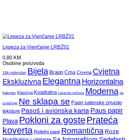
Lepeza za Vjenčanje LRBŽ01
0,80
KM
Osobine proizvoda
Bijela
Cvjetna
Braon
Crna
Crvena
18ti rođendan
Elegantna
Horizontalna
Ekskluzivna
Moderna
Kvadratna
Klasična
Kalendar
Laserski sječena
na
Ne sklapa se
Papir satenske zrnaste
izvlačenje
Paus papir
Pasoš i avionska karta
teksture
Pokloni za goste
Prateća
Plava
koverta
Romantična
Roze
Reljefni papir
Sa fotografijom
Sedefasti
Rustikalna i vintage