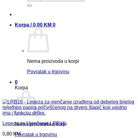
Korpa /
0,00
KM
0
Nema proizvoda u korpi
Povratak u trgovinu
0
Korpa
Lepeza za Vjenčanje LRB16
Nema proizvoda u korpi
0,80
KM
Povratak u trgovinu