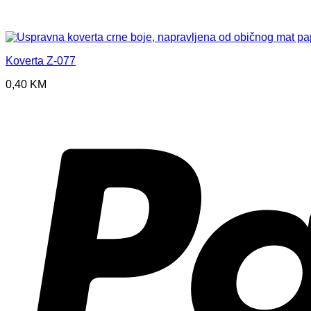
Koverta Z-077
0,40
KM