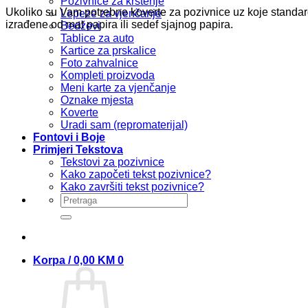
Pozivnice za krštenje
Ukoliko su Vam potrebne koverte za pozivnice uz koje standard
Lepeze za vjenčanje
izrađene od mat papira ili sedef sjajnog papira.
Bedževi
Tablice za auto
Kartice za prskalice
Foto zahvalnice
Kompleti proizvoda
Meni karte za vjenčanje
Oznake mjesta
Koverte
Uradi sam (repromaterijal)
Fontovi i Boje
Primjeri Tekstova
Tekstovi za pozivnice
Kako započeti tekst pozivnice?
Kako završiti tekst pozivnice?
Pretraži:
Korpa /
0,00
KM
0