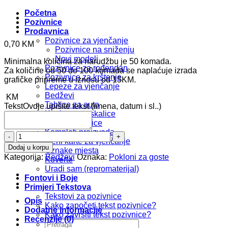
Početna
Pozivnice
Prodavnica
Pozivnice za vjenčanje
0,70
KM
Pozivnice na sniženju
Novi modeli
Minimalna količina za narudžbu je 50 komada.
Pozivnice za rođendan
Za količine od 50 do 100 komada se naplaćuje izrada
Pozivnice za krštenje
grafičke pripreme u iznosu od 15KM.
Lepeze za vjenčanje
Bedževi
KM
Tablice za auto
Tekst
Ovdje upišite tekst (imena, datum i sl..)
Kartice za prskalice
Foto zahvalnice
Kompleti proizvoda
Bedž
Meni karte za vjenčanje
b145
Dodaj u korpu
Oznake mjesta
količina
Kategorija:
Bedževi
Oznaka:
Pokloni za goste
Koverte
Uradi sam (repromaterijal)
Fontovi i Boje
Primjeri Tekstova
Tekstovi za pozivnice
Opis
Kako započeti tekst pozivnice?
Dodatne informacije
Kako završiti tekst pozivnice?
Recenzije (0)
Pretraži: