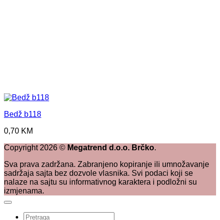
Bedž b118
0,70
KM
Copyright
2026
©
Megatrend d.o.o. Brčko
.
Sva prava zadržana. Zabranjeno kopiranje ili umnožavanje
sadržaja sajta bez dozvole vlasnika. Svi podaci koji se
nalaze na sajtu su informativnog karaktera i podložni su
izmjenama.
Pretraži: