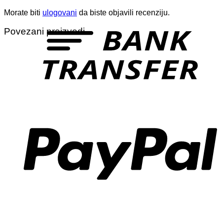
Morate biti
ulogovani
da biste objavili recenziju.
T
Povezani proizvodi
P