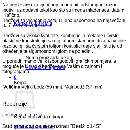
Na bedževima za vjenčanje mogu biti odštampani razni
motivi, uz dodatni tekst kao što su imena mladenaca, datum
ili slično.
Bedževi za vjenčanja ostaju lijepa uspomena na najsvečaniji
Korpa /
0,00
KM
0
dan u životu mladenaca.
Bedževi su visoke kvalitete, kombinacija metalne i čvrste
plastične konstrukcije sa digitalnom štampom dizajna visoke
rezolucije i sa čvrstom folijom koja slici daje sjaj i štiti je od
oštećenja te sigurnosnom iglom na poleđini.
Nema proizvoda u korpi
U ponudi imamo velik izbor gotovih grafičkih primjera, a
moguće je i izraditi bedževe sa Vašim dizajnom i
Povratak u trgovinu
fotografijama.
0
Korpa
Veličina
Veliki bedž (50 mm), Mali bedž (37 mm)
Recenzije
Još nema recenzija.
Nema proizvoda u korpi
Budi prvi koji će recenzirati “Bedž b145”
Povratak u trgovinu