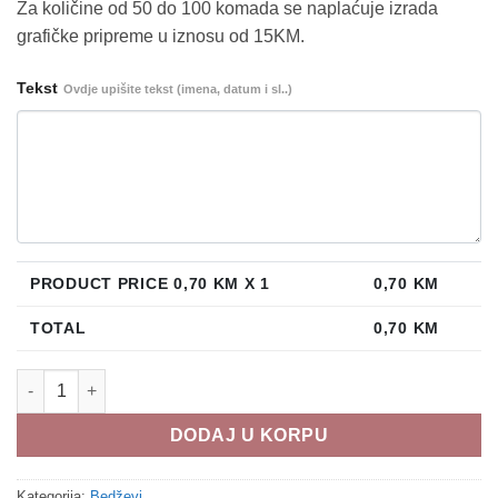
Za količine od 50 do 100 komada se naplaćuje izrada
grafičke pripreme u iznosu od 15KM.
Tekst
Ovdje upišite tekst (imena, datum i sl..)
PRODUCT PRICE
0,70
KM X 1
0,70
KM
TOTAL
0,70
KM
Bedž b147 količina
DODAJ U KORPU
Kategorija:
Bedževi