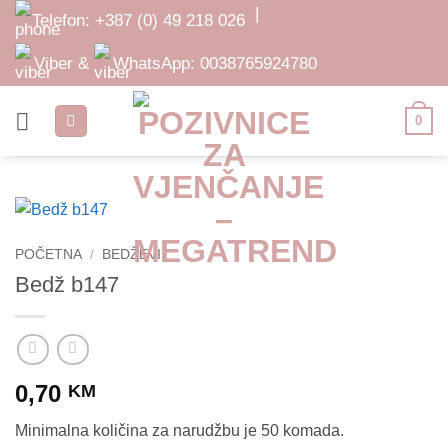
Skip
|
Telefon:
+387 (0) 49 218 026
to
content
Viber &
WhatsApp:
0038765924780
0
POČETNA
/
BEDŽEVI
Bedž b147
0,70
KM
Minimalna količina za narudžbu je 50 komada.