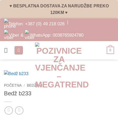
♥ BESPLATNA DOSTAVA ZA NARUDŽBE PREKO
120KM ♥
Skip
|
Telefon:
+387 (0) 49 218 026
to
content
Viber &
WhatsApp:
0038765924780
0
POČETNA
/
BEDŽEVI
Bedž b233