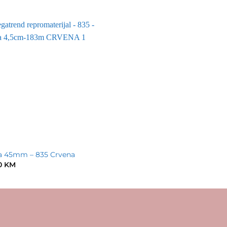
a 45mm – 835 Crvena
0
KM