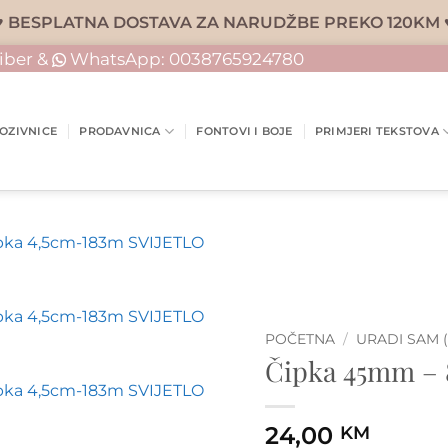
♥ BESPLATNA DOSTAVA ZA NARUDŽBE PREKO 120KM 
iber &
WhatsApp:
0038765924780
OZIVNICE
PRODAVNICA
FONTOVI I BOJE
PRIMJERI TEKSTOVA
POČETNA
/
URADI SAM 
Čipka 45mm – 8
24,00
KM