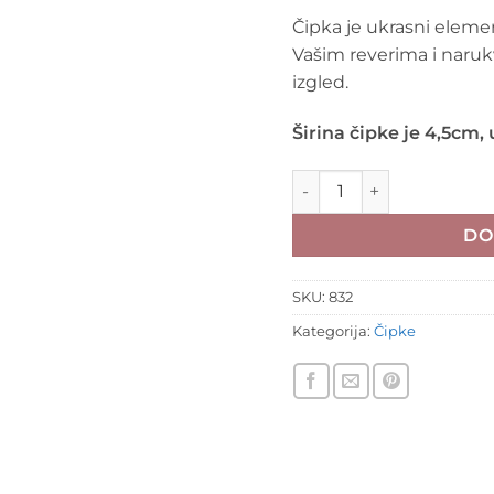
Čipka je ukrasni element
Vašim reverima i naruk
izgled.
Širina čipke je 4,5cm, 
Čipka 45mm - 832 Svijetlo
DO
SKU:
832
Kategorija:
Čipke