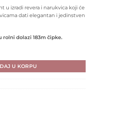
 u izradi revera i narukvica koji će
vicama dati elegantan i jedinstven
u rolni dolazi 183m čipke.
 roze količina
DAJ U KORPU