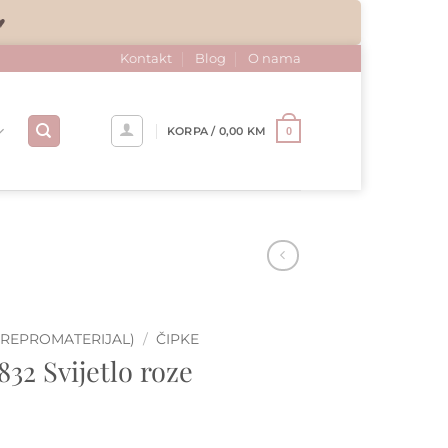
♥
Kontakt
Blog
O nama
KORPA /
0,00
KM
0
(REPROMATERIJAL)
/
ČIPKE
32 Svijetlo roze