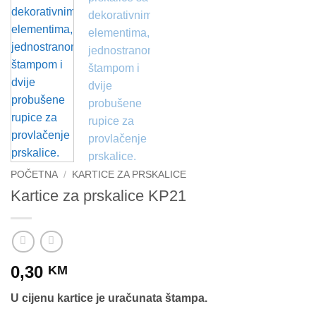
POČETNA
/
KARTICE ZA PRSKALICE
Kartice za prskalice KP21
0,30
KM
U cijenu kartice je uračunata štampa.