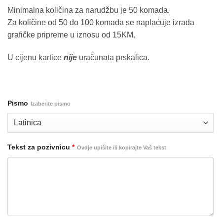
Minimalna količina za narudžbu je 50 komada.
Za količine od 50 do 100 komada se naplaćuje izrada
grafičke pripreme u iznosu od 15KM.
U cijenu kartice
nije
uračunata prskalica.
Pismo
Izaberite pismo
Tekst za pozivnicu
*
Ovdje upišite ili kopirajte Vaš tekst