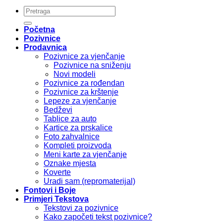
Pretraži:
Početna
Pozivnice
Prodavnica
Pozivnice za vjenčanje
Pozivnice na sniženju
Novi modeli
Pozivnice za rođendan
Pozivnice za krštenje
Lepeze za vjenčanje
Bedževi
Tablice za auto
Kartice za prskalice
Foto zahvalnice
Kompleti proizvoda
Meni karte za vjenčanje
Oznake mjesta
Koverte
Uradi sam (repromaterijal)
Fontovi i Boje
Primjeri Tekstova
Tekstovi za pozivnice
Kako započeti tekst pozivnice?