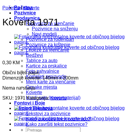
Početna
Početna
/
Koverte
Pozivnice
Prodavnica
Koverta 1971
Pozivnice za vjenčanje
Pozivnice na sniženju
Novi modeli
Pozivnice za rođendan
Pozivnice za krštenje
Lepeze za vjenčanje
Bedževi
Tablice za auto
0,30
KM
Kartice za prskalice
Foto zahvalnice
Obični bijeli papir.
Kompleti proizvoda
Dimenzije koverte: 140mm x 200mm
Meni karte za vjenčanje
Oznake mjesta
Nema na stanju
Koverte
Uradi sam (repromaterijal)
SKU:
1971
Kategorija:
Koverte
Fontovi i Boje
Primjeri Tekstova
Tekstovi za pozivnice
Kako započeti tekst pozivnice?
Kako završiti tekst pozivnice?
Pretraži: