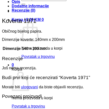
Opis
Dodatne informacije
Recenzije (0)
Koverta 1971
Korpa /
0,00
KM
0
Običnog bijelog papira.
Dimenzije koverte: 140mm x 200mm
Nema proizvoda u korpi
Dimenzije
140 × 200 mm
Povratak u trgovinu
Recenzije
0
Još nema recenzija.
Korpa
Budi prvi koji će recenzirati “Koverta 1971”
Morate biti
ulogovani
da biste objavili recenziju.
Povezani proizvodi
Nema proizvoda u korpi
Povratak u trgovinu