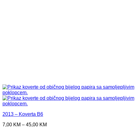
2013 – Koverta B6
Price
7,00
KM
–
45,00
KM
range:
7,00 KM