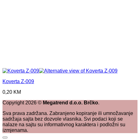
Koverta Z-009
0,20
KM
Copyright
2026
©
Megatrend d.o.o. Brčko
.
Sva prava zadržana. Zabranjeno kopiranje ili umnožavanje
sadržaja sajta bez dozvole vlasnika. Svi podaci koji se
nalaze na sajtu su informativnog karaktera i podložni su
izmjenama.