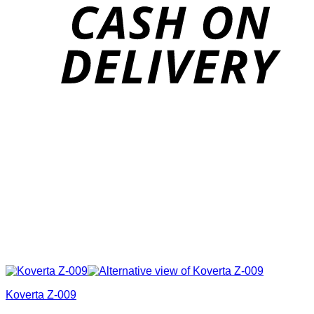
D
Koverta Z-009