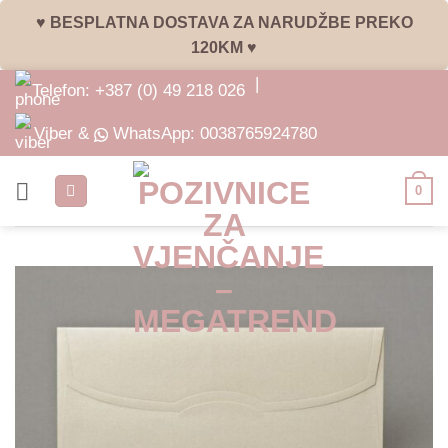
♥ BESPLATNA DOSTAVA ZA NARUDŽBE PREKO
120KM ♥
Skip
|
Telefon:
+387 (0) 49 218 026
to
content
Viber &
WhatsApp:
0038765924780
0