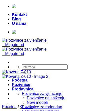
Skip
Telefon:
+387 (0) 49 218 026
|
to
Kontakt
content
Blog
O nama
Telefon:
+387 (0) 49 218 026
|
Pretraži:
Početna
Pozivnice
Prodavnica
Pozivnice za vjenčanje
Pozivnice na sniženju
Novi modeli
Početna
/
Koverte
Pozivnice za rođendan