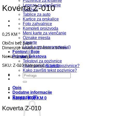
Pozivnice za krštenje
Lepeze za vjenčanje
Koverta Z-010
Bedževi
Tablice za auto
Kartice za prskalice
Foto zahvalnice
Kompleti proizvoda
Meni karte za vjenčanje
0,25
KM
Oznake mjesta
Koverte
Obični bež papir
Uradi sam (repromaterijal)
Dimenzije koverte: 274mm x 97mm
Fontovi i Boje
Primjeri Tekstova
Nema na stanju
Tekstovi za pozivnice
SKU:
Z-010
Kategorija:
Koverte
Kako započeti tekst pozivnice?
Kako završiti tekst pozivnice?
Pretraži:
Opis
Dodatne informacije
Recenzije (0)
Korpa /
0,00
KM
0
Koverta Z-010