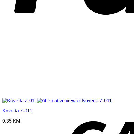
Koverta Z-011
0,35
KM