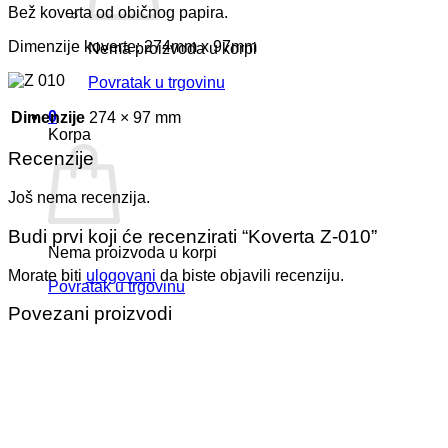
Bež koverta od običnog papira.
Dimenzije koverte: 274mm x 97mm
Nema proizvoda u korpi
Povratak u trgovinu
0
Dimenzije
274 × 97 mm
Korpa
Recenzije
Još nema recenzija.
Budi prvi koji će recenzirati “Koverta Z-010”
Nema proizvoda u korpi
Morate biti
ulogovani
da biste objavili recenziju.
Povratak u trgovinu
Povezani proizvodi