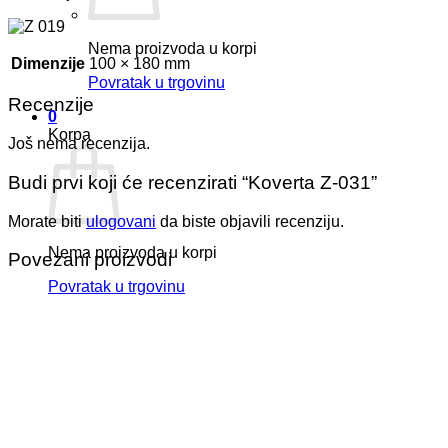
Nema proizvoda u korpi
Dimenzije
100 × 180 mm
Povratak u trgovinu
Recenzije
0
Korpa
Još nema recenzija.
Budi prvi koji će recenzirati “Koverta Z-031”
Morate biti
ulogovani
da biste objavili recenziju.
Nema proizvoda u korpi
Povezani proizvodi
Povratak u trgovinu