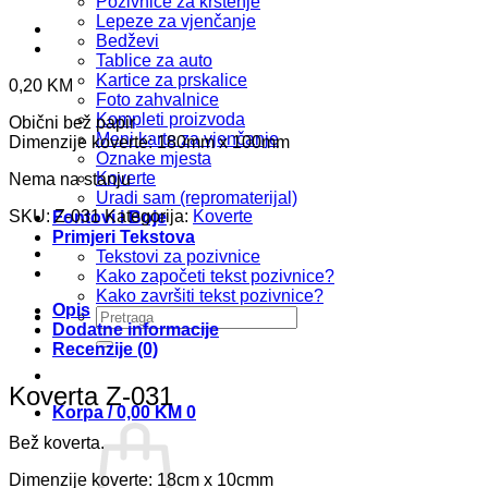
Pozivnice za krštenje
Lepeze za vjenčanje
Bedževi
Tablice za auto
Kartice za prskalice
0,20
KM
Foto zahvalnice
Kompleti proizvoda
Obični bež papir
Meni karte za vjenčanje
Dimenzije koverte: 180mm x 100mm
Oznake mjesta
Koverte
Nema na stanju
Uradi sam (repromaterijal)
SKU:
Z-031
Kategorija:
Koverte
Fontovi i Boje
Primjeri Tekstova
Tekstovi za pozivnice
Kako započeti tekst pozivnice?
Kako završiti tekst pozivnice?
Opis
Pretraži:
Dodatne informacije
Recenzije (0)
Koverta Z-031
Korpa /
0,00
KM
0
Bež koverta.
Dimenzije koverte: 18cm x 10cmm