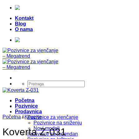
Skip
Telefon:
+387 (0) 49 218 026
|
to
Kontakt
content
Blog
O nama
Telefon:
+387 (0) 49 218 026
|
Pretraži:
Početna
Pozivnice
Prodavnica
Početna
/
Koverte
Pozivnice za vjenčanje
Pozivnice na sniženju
Novi modeli
Koverta Z-031
Pozivnice za rođendan