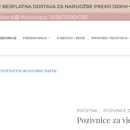
♥ BESPLATNA DOSTAVA ZA NARUDŽBE PREKO 120KM 
iber &
WhatsApp:
0038765924780
OZIVNICE
PRODAVNICA
FONTOVI I BOJE
PRIMJERI TEKSTOVA
POČETNA
/
POZIVNICE 
Pozivnice za vj