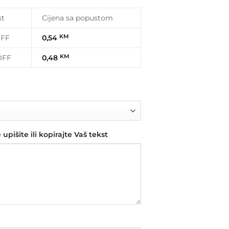
st
Cijena sa popustom
OFF
0,54
KM
OFF
0,48
KM
upišite ili kopirajte Vaš tekst