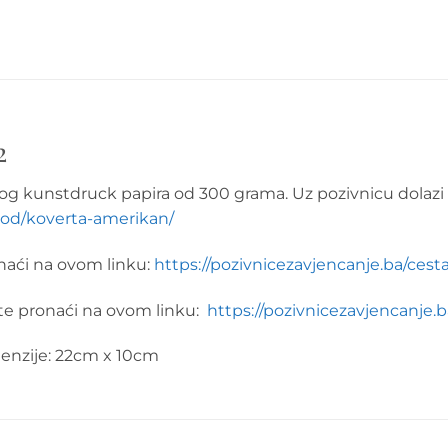
2
nog kunstdruck papira od 300 grama. Uz pozivnicu dolazi 
zvod/koverta-amerikan/
aći na ovom linku:
https://pozivnicezavjencanje.ba/cesta
te pronaći na ovom linku:
https://pozivnicezavjencanje.b
menzije: 22cm x 10cm