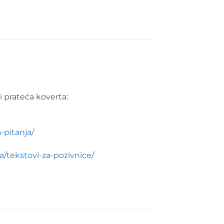
i prateća koverta:
-pitanja/
a/tekstovi-za-pozivnice/