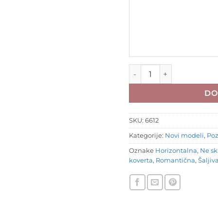
Pozivnice za vjenčanje 66
DO
SKU:
6612
Kategorije:
Novi modeli
,
Poz
Oznake
Horizontalna
,
Ne sk
koverta
,
Romantična
,
Šaljiv