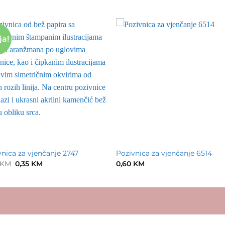
ja!
vnica za vjenčanje 2747
Pozivnica za vjenčanje 6514
Original
Current
KM
0,35
KM
0,60
KM
price
price
was:
is:
0,60 KM.
0,35 KM.