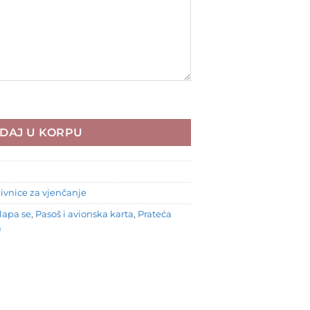
12 količina
DAJ U KORPU
ivnice za vjenčanje
lapa se
,
Pasoš i avionska karta
,
Prateća
a