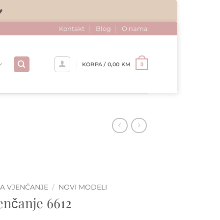
♥
Kontakt
Blog
O nama
KORPA /
0,00
KM
0
ZA VJENČANJE
/
NOVI MODELI
enčanje 6612