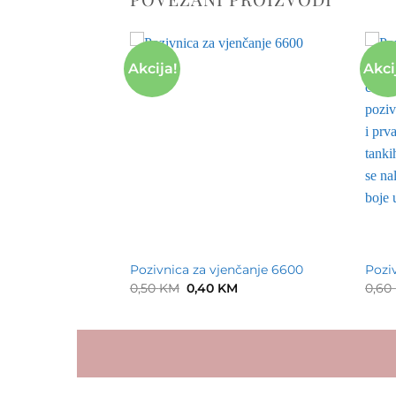
Akcija!
Akci
nčanje 6504
Pozivnica za vjenčanje 6600
Pozi
Original
Current
0,50
KM
0,40
KM
0,60
price
price
was:
is:
0,50 KM.
0,40 KM.