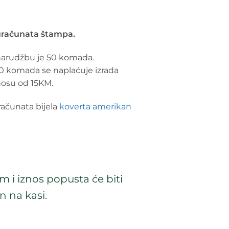
 uračunata štampa.
narudžbu je 50 komada.
00 komada se naplaćuje izrada
nosu od 15KM.
računata bijela
koverta amerikan
 i iznos popusta će biti
n na kasi.