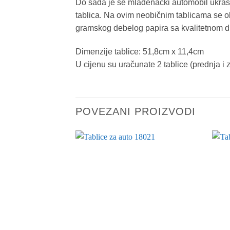
Do sada je se mladenački automobil ukraša
tablica. Na ovim neobičnim tablicama se ob
gramskog debelog papira sa kvalitetnom 
Dimenzije tablice: 51,8cm x 11,4cm
U cijenu su uračunate 2 tablice (prednja i 
POVEZANI PROIZVODI