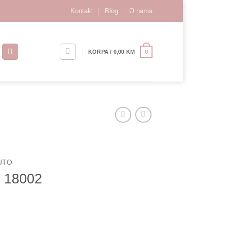
Kontakt
Blog
O nama
0
KORPA /
0,00
KM
UTO
o 18002