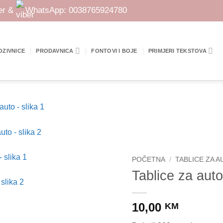
er &
WhatsApp:
0038765924780
OZIVNICE
PRODAVNICA
FONTOVI I BOJE
PRIMJERI TEKSTOVA
POČETNA
/
TABLICE ZA A
Tablice za aut
10,00
KM