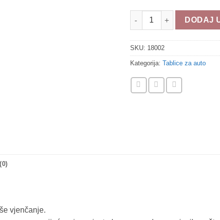
Tablice za auto 18002 količ
DODAJ 
SKU:
18002
Kategorija:
Tablice za auto
(0)
še vjenčanje.