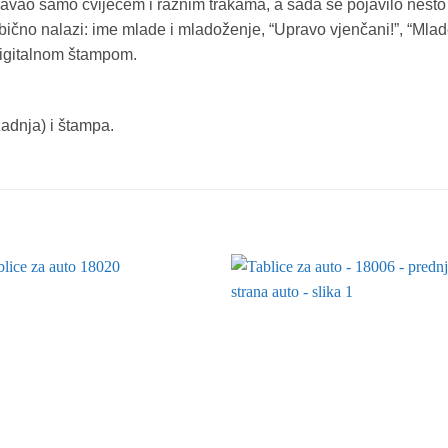
vao samo cvijećem i raznim trakama, a sada se pojavilo nešto 
ično nalazi: ime mlade i mladoženje, “Upravo vjenčani!”, “Mlade
digitalnom štampom.
zadnja) i štampa.