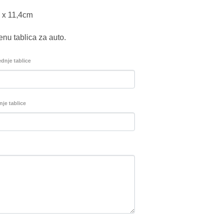
m x 11,4cm
enu tablica za auto.
ednje tablice
nje tablice