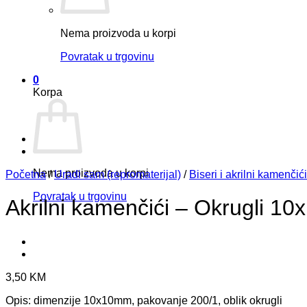
Nema proizvoda u korpi
Povratak u trgovinu
0
Korpa
Nema proizvoda u korpi
Početna
/
Uradi sam (repromaterijal)
/
Biseri i akrilni kamenčići
Povratak u trgovinu
Akrilni kamenčići – Okrugli 1
3,50
KM
Opis: dimenzije 10x10mm, pakovanje 200/1, oblik okrugli