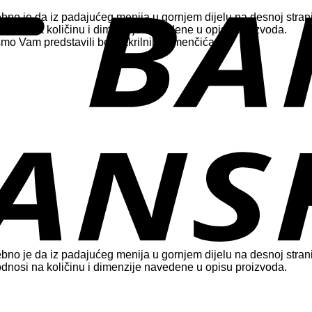
bno je da iz padajućeg menija u gornjem dijelu na desnoj stran
 odnosi na količinu i dimenzije navedene u opisu proizvoda.
ismo Vam predstavili boje akrilnih kamenčića.
bno je da iz padajućeg menija u gornjem dijelu na desnoj stran
 odnosi na količinu i dimenzije navedene u opisu proizvoda.