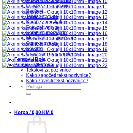
Pozivnice za krštenje
Lepeze za vjenčanje
Bedževi
Tablice za auto
Kartice za prskalice
Foto zahvalnice
Kompleti proizvoda
Meni karte za vjenčanje
Oznake mjesta
Koverte
Uradi sam (repromaterijal)
Fontovi i Boje
Primjeri Tekstova
Tekstovi za pozivnice
Kako započeti tekst pozivnice?
Kako završiti tekst pozivnice?
Pretraži:
Korpa /
0,00
KM
0