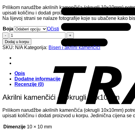
Prilikom narudžbe akrilnih kamenčića (okrugli 10x10mm) potre
upisati količinu i dodati proizvod u korpu. Jedinična cijena se
Na lijevoj strani se nalaze fotografije koje su ubačene kako b
Boja
Očisti
Akrilni
kamenčići
Dodaj u korpu
-
SKU:
N/A
Kategorija:
Biseri i akrilni kamenčići
Okrugli
10x10mm
količina
Opis
Dodatne informacije
Recenzije (0)
Akrilni kamenčići – Okrugli 10x10mm
Prilikom narudžbe akrilnih kamenčića (okrugli 10x10mm) potre
upisati količinu i dodati proizvod u korpu. Jedinična cijena se
Dimenzije
10 × 10 mm