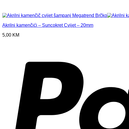
Akrilni kamenčići – Suncokret Cvijet – 20mm
5,00
KM