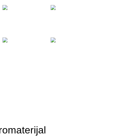
Viber &
WhatsApp:
0038765
Viber &
WhatsApp:
0038765
romaterijal