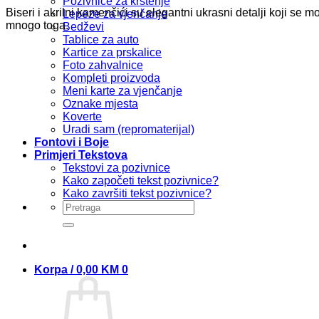
Pozivnice za krštenje
Biseri i akrilni kamenčići su elegantni ukrasni detalji koji se 
Lepeze za vjenčanje
mnogo toga.
Bedževi
Tablice za auto
Kartice za prskalice
Foto zahvalnice
Kompleti proizvoda
Meni karte za vjenčanje
Oznake mjesta
Koverte
Uradi sam (repromaterijal)
Fontovi i Boje
Primjeri Tekstova
Tekstovi za pozivnice
Kako započeti tekst pozivnice?
Kako završiti tekst pozivnice?
Pretraži:
Korpa /
0,00
KM
0