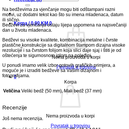
Na bedževima za vjenčanje mogu biti odštampani razni
motivi, uz dodatni tekst kao što su imena mladenaca, datum
ili slično.
Korpa /
0,00
KM
0
Bedževi za vjenčanja ostaju lijepa uspomena na najsvečaniji
dan u životu mladenaca.
Bedževi su visoke kvalitete, kombinacija metalne i čvrste
plastične konstrukcije sa digitalnom štampom dizajna visoke
rezolucije i sa čvrstom folijom koja slici daje sjaj i štiti je od
oštećenja te sigurnosnom iglom na poleđini.
Nema proizvoda u korpi
U ponudi imamo velik izbor gotovih grafičkih primjera, a
Povratak u trgovinu
moguće je i izraditi bedževe sa Vašim dizajnom i
fotografijama.
0
Korpa
Veličina
Veliki bedž (50 mm), Mali bedž (37 mm)
Recenzije
Nema proizvoda u korpi
Još nema recenzija.
Povratak u trgovinu