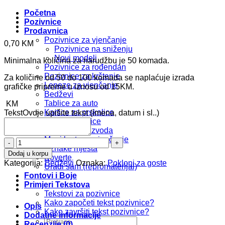
Početna
Pozivnice
Prodavnica
Pozivnice za vjenčanje
0,70
KM
Pozivnice na sniženju
Novi modeli
Minimalna količina za narudžbu je 50 komada.
Pozivnice za rođendan
Pozivnice za krštenje
Za količine od 50 do 100 komada se naplaćuje izrada
Lepeze za vjenčanje
grafičke pripreme u iznosu od 15KM.
Bedževi
Tablice za auto
KM
Kartice za prskalice
Tekst
Ovdje upišite tekst (imena, datum i sl..)
Foto zahvalnice
Kompleti proizvoda
Meni karte za vjenčanje
Bedž
Oznake mjesta
b101
Dodaj u korpu
Koverte
količina
Kategorija:
Bedževi
Oznaka:
Pokloni za goste
Uradi sam (repromaterijal)
Fontovi i Boje
Primjeri Tekstova
Tekstovi za pozivnice
Kako započeti tekst pozivnice?
Opis
Kako završiti tekst pozivnice?
Dodatne informacije
Pretraži:
Recenzije (0)