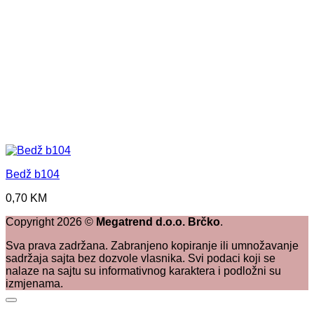
Bedž b104
0,70
KM
Copyright
2026
©
Megatrend d.o.o. Brčko
.
Sva prava zadržana. Zabranjeno kopiranje ili umnožavanje
sadržaja sajta bez dozvole vlasnika. Svi podaci koji se
nalaze na sajtu su informativnog karaktera i podložni su
izmjenama.