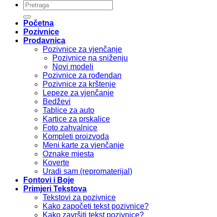
Pretraži:
Početna
Pozivnice
Prodavnica
Pozivnice za vjenčanje
Pozivnice na sniženju
Novi modeli
Pozivnice za rođendan
Pozivnice za krštenje
Lepeze za vjenčanje
Bedževi
Tablice za auto
Kartice za prskalice
Foto zahvalnice
Kompleti proizvoda
Meni karte za vjenčanje
Oznake mjesta
Koverte
Uradi sam (repromaterijal)
Fontovi i Boje
Primjeri Tekstova
Tekstovi za pozivnice
Kako započeti tekst pozivnice?
Kako završiti tekst pozivnice?