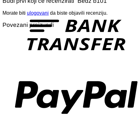
Budi prvi koji će recenzirati “Bedž b101”
T
Morate biti
ulogovani
da biste objavili recenziju.
Povezani proizvodi
P