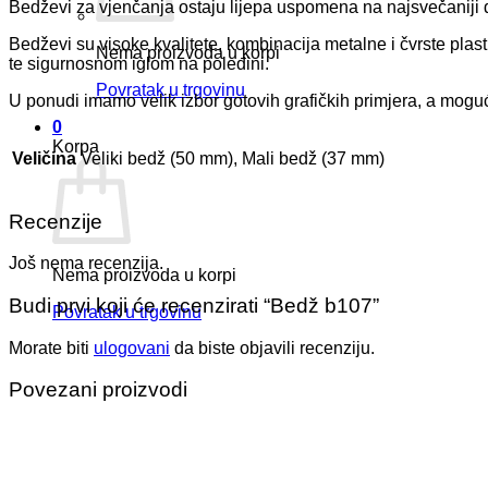
Bedževi za vjenčanja ostaju lijepa uspomena na najsvečaniji
Bedževi su visoke kvalitete, kombinacija metalne i čvrste plasti
Nema proizvoda u korpi
te sigurnosnom iglom na poleđini.
Povratak u trgovinu
U ponudi imamo velik izbor gotovih grafičkih primjera, a moguć
0
Korpa
Veličina
Veliki bedž (50 mm), Mali bedž (37 mm)
Recenzije
Još nema recenzija.
Nema proizvoda u korpi
Budi prvi koji će recenzirati “Bedž b107”
Povratak u trgovinu
Morate biti
ulogovani
da biste objavili recenziju.
Povezani proizvodi