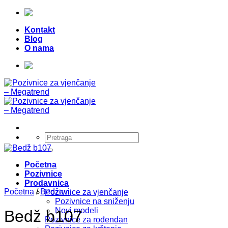
Skip
Telefon:
+387 (0) 49 218 026
|
to
Kontakt
content
Blog
O nama
Telefon:
+387 (0) 49 218 026
|
Pretraži:
Početna
Pozivnice
Prodavnica
Početna
/
Bedževi
Pozivnice za vjenčanje
Pozivnice na sniženju
Novi modeli
Bedž b107
Pozivnice za rođendan