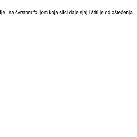
 sa čvrstom folijom koja slici daje sjaj i štiti je od oštećenja
T