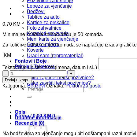
Pozivnice za krštenje
Lepeze za vjenčanje
Bedževi
Tablice za auto
Kartice za prskalice
0,70
KM
Foto zahvalnice
Kompleti proizvoda
Minimalna količina za narudžbu je 50 komada.
Meni karte za vjenčanje
Oznake mjesta
Za količine od 50 do 100 komada se naplaćuje izrada grafičk
Koverte
KM
Uradi sam (repromaterijal)
Fontovi i Boje
Primjeri Tekstova
Tekst
Ovdje upišite tekst (imena, datum i sl..)
Tekstovi za pozivnice
Bedž
Kako započeti tekst pozivnice?
b107
Dodaj u korpu
Kako završiti tekst pozivnice?
količina
Kategorija:
Bedževi
Oznaka:
Pokloni za goste
Pretraži:
Opis
Korpa /
0,00
KM
0
Dodatne informacije
Recenzije (0)
Na bedževima za vjenčanje mogu biti odštampani razni motivi, 