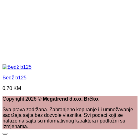
Bedž b125
0,70
KM
Copyright
2026
©
Megatrend d.o.o. Brčko
.
Sva prava zadržana. Zabranjeno kopiranje ili umnožavanje
sadržaja sajta bez dozvole vlasnika. Svi podaci koji se
nalaze na sajtu su informativnog karaktera i podložni su
izmjenama.