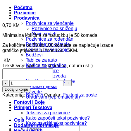
Početna
Pozivnice
Prodavnica
Pozivnice za vjenčanje
0,70
KM
Pozivnice na sniženju
Novi modeli
Minimalna količina za narudžbu je 50 komada.
Pozivnice za rođendan
Pozivnice za krštenje
Za količine od 50 do 100 komada se naplaćuje izrada
Lepeze za vjenčanje
grafičke pripreme u iznosu od 15KM.
Bedževi
Tablice za auto
KM
Kartice za prskalice
Tekst
Ovdje upišite tekst (imena, datum i sl..)
Foto zahvalnice
Kompleti proizvoda
Meni karte za vjenčanje
Bedž
Oznake mjesta
b108
Dodaj u korpu
Koverte
količina
Kategorija:
Bedževi
Oznaka:
Pokloni za goste
Uradi sam (repromaterijal)
Fontovi i Boje
Primjeri Tekstova
Tekstovi za pozivnice
Kako započeti tekst pozivnice?
Opis
Kako završiti tekst pozivnice?
Dodatne informacije
Pretraži:
Recenzije (0)