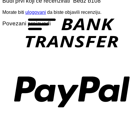
Budi prvi koji će recenzirati “Bedž b108”
T
Morate biti
ulogovani
da biste objavili recenziju.
Povezani proizvodi
P