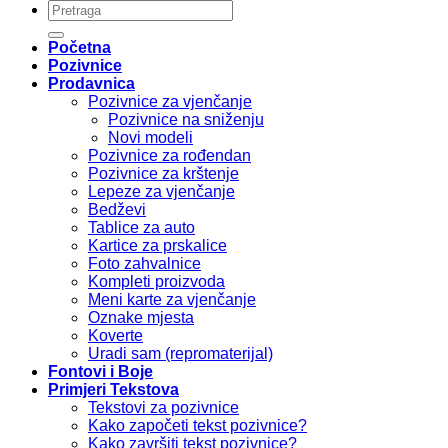
Pretraži:
Početna
Pozivnice
Prodavnica
Pozivnice za vjenčanje
Pozivnice na sniženju
Novi modeli
Pozivnice za rođendan
Pozivnice za krštenje
Lepeze za vjenčanje
Bedževi
Tablice za auto
Kartice za prskalice
Foto zahvalnice
Kompleti proizvoda
Meni karte za vjenčanje
Oznake mjesta
Koverte
Uradi sam (repromaterijal)
Fontovi i Boje
Primjeri Tekstova
Tekstovi za pozivnice
Kako započeti tekst pozivnice?
Kako završiti tekst pozivnice?