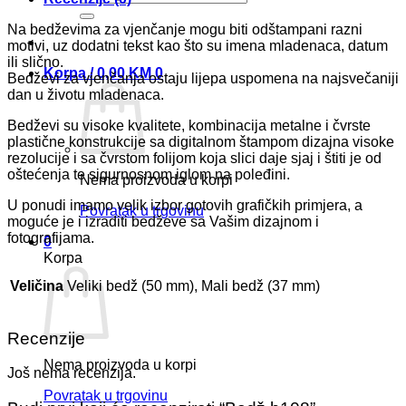
Na bedževima za vjenčanje mogu biti odštampani razni
motivi, uz dodatni tekst kao što su imena mladenaca, datum
ili slično.
Korpa /
0,00
KM
0
Bedževi za vjenčanja ostaju lijepa uspomena na najsvečaniji
dan u životu mladenaca.
Bedževi su visoke kvalitete, kombinacija metalne i čvrste
plastične konstrukcije sa digitalnom štampom dizajna visoke
rezolucije i sa čvrstom folijom koja slici daje sjaj i štiti je od
oštećenja te sigurnosnom iglom na poleđini.
Nema proizvoda u korpi
U ponudi imamo velik izbor gotovih grafičkih primjera, a
Povratak u trgovinu
moguće je i izraditi bedževe sa Vašim dizajnom i
fotografijama.
0
Korpa
Veličina
Veliki bedž (50 mm), Mali bedž (37 mm)
Recenzije
Nema proizvoda u korpi
Još nema recenzija.
Povratak u trgovinu