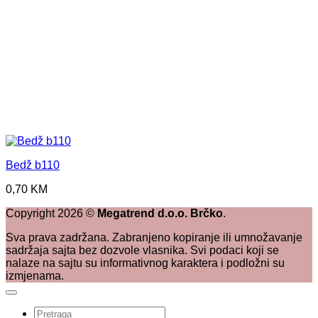
Bedž b110
0,70
KM
Copyright
2026
©
Megatrend d.o.o. Brčko
.
Sva prava zadržana. Zabranjeno kopiranje ili umnožavanje
sadržaja sajta bez dozvole vlasnika. Svi podaci koji se
nalaze na sajtu su informativnog karaktera i podložni su
izmjenama.
Pretraži: