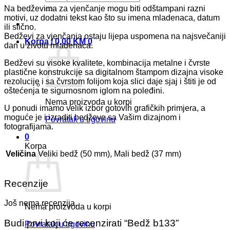
Na bedževima za vjenčanje mogu biti odštampani razni
motivi, uz dodatni tekst kao što su imena mladenaca, datum
ili slično.
Bedževi za vjenčanja ostaju lijepa uspomena na najsvečaniji
Korpa /
0,00
KM
0
dan u životu mladenaca.
Bedževi su visoke kvalitete, kombinacija metalne i čvrste
plastične konstrukcije sa digitalnom štampom dizajna visoke
rezolucije i sa čvrstom folijom koja slici daje sjaj i štiti je od
oštećenja te sigurnosnom iglom na poleđini.
Nema proizvoda u korpi
U ponudi imamo velik izbor gotovih grafičkih primjera, a
moguće je i izraditi bedževe sa Vašim dizajnom i
Povratak u trgovinu
fotografijama.
0
Korpa
Veličina
Veliki bedž (50 mm), Mali bedž (37 mm)
Recenzije
Još nema recenzija.
Nema proizvoda u korpi
Budi prvi koji će recenzirati “Bedž b133”
Povratak u trgovinu