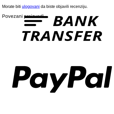
Morate biti
ulogovani
da biste objavili recenziju.
T
Povezani proizvodi
P