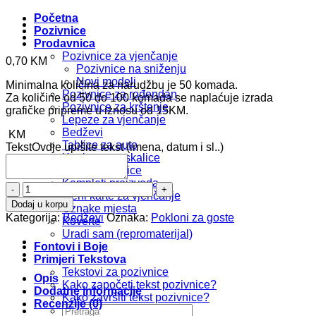
Početna
Pozivnice
Prodavnica
Pozivnice za vjenčanje
0,70
KM
Pozivnice na sniženju
Novi modeli
Minimalna količina za narudžbu je 50 komada.
Pozivnice za rođendan
Za količine od 50 do 100 komada se naplaćuje izrada
Pozivnice za krštenje
grafičke pripreme u iznosu od 15KM.
Lepeze za vjenčanje
Bedževi
KM
Tablice za auto
Tekst
Ovdje upišite tekst (imena, datum i sl..)
Kartice za prskalice
Foto zahvalnice
Kompleti proizvoda
Bedž
Meni karte za vjenčanje
b133
Dodaj u korpu
Oznake mjesta
količina
Kategorija:
Bedževi
Oznaka:
Pokloni za goste
Koverte
Uradi sam (repromaterijal)
Fontovi i Boje
Primjeri Tekstova
Tekstovi za pozivnice
Opis
Kako započeti tekst pozivnice?
Dodatne informacije
Kako završiti tekst pozivnice?
Recenzije (0)
Pretraži: