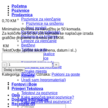
Početna
Pozivnice
Prodavnica
Pozivnice za vjenčanje
0,70
KM
Pozivnice na sniženju
Novi modeli
Minimalna količina za narudžbu je 50 komada.
Pozivnice za rođendan
Za količine od 50 do 100 komada se naplaćuje izrada
Pozivnice za krštenje
grafičke pripreme u iznosu od 15KM.
Lepeze za vjenčanje
Bedževi
KM
Tablice za auto
Tekst
Ovdje upišite tekst (imena, datum i sl..)
Kartice za prskalice
Foto zahvalnice
Kompleti proizvoda
Bedž
Meni karte za vjenčanje
b134
Dodaj u korpu
Oznake mjesta
količina
Kategorija:
Bedževi
Oznaka:
Pokloni za goste
Koverte
Uradi sam (repromaterijal)
Fontovi i Boje
Primjeri Tekstova
Tekstovi za pozivnice
Opis
Kako započeti tekst pozivnice?
Dodatne informacije
Kako završiti tekst pozivnice?
Recenzije (0)
Pretraži: