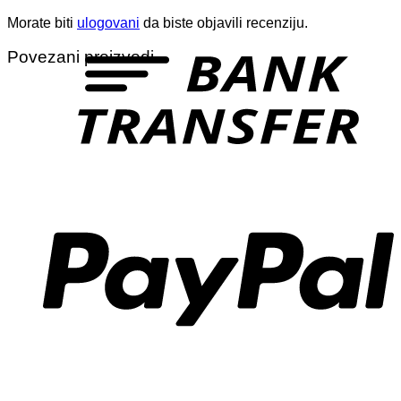
Morate biti
ulogovani
da biste objavili recenziju.
T
Povezani proizvodi
P