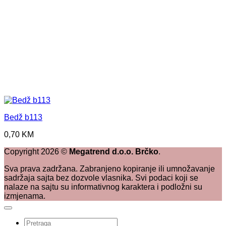
Bedž b113
0,70
KM
Copyright
2026
©
Megatrend d.o.o. Brčko
.
Sva prava zadržana. Zabranjeno kopiranje ili umnožavanje
sadržaja sajta bez dozvole vlasnika. Svi podaci koji se
nalaze na sajtu su informativnog karaktera i podložni su
izmjenama.
Pretraži: