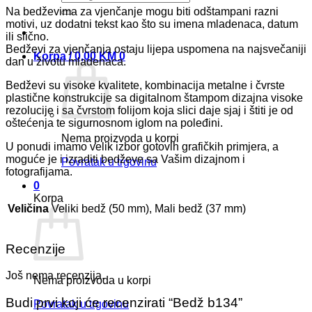
Na bedževima za vjenčanje mogu biti odštampani razni
motivi, uz dodatni tekst kao što su imena mladenaca, datum
ili slično.
Bedževi za vjenčanja ostaju lijepa uspomena na najsvečaniji
Korpa /
0,00
KM
0
dan u životu mladenaca.
Bedževi su visoke kvalitete, kombinacija metalne i čvrste
plastične konstrukcije sa digitalnom štampom dizajna visoke
rezolucije i sa čvrstom folijom koja slici daje sjaj i štiti je od
oštećenja te sigurnosnom iglom na poleđini.
Nema proizvoda u korpi
U ponudi imamo velik izbor gotovih grafičkih primjera, a
moguće je i izraditi bedževe sa Vašim dizajnom i
Povratak u trgovinu
fotografijama.
0
Korpa
Veličina
Veliki bedž (50 mm), Mali bedž (37 mm)
Recenzije
Još nema recenzija.
Nema proizvoda u korpi
Budi prvi koji će recenzirati “Bedž b134”
Povratak u trgovinu