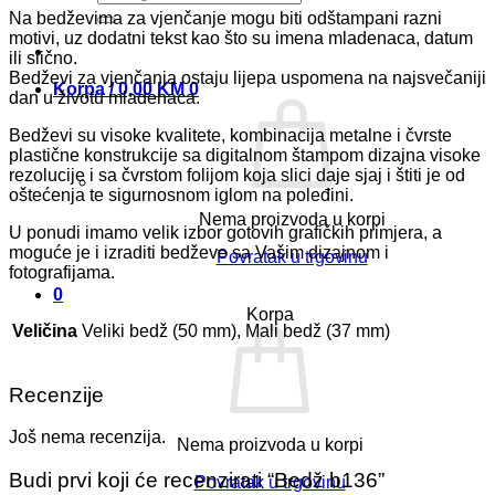
Na bedževima za vjenčanje mogu biti odštampani razni
motivi, uz dodatni tekst kao što su imena mladenaca, datum
ili slično.
Bedževi za vjenčanja ostaju lijepa uspomena na najsvečaniji
Korpa /
0,00
KM
0
dan u životu mladenaca.
Bedževi su visoke kvalitete, kombinacija metalne i čvrste
plastične konstrukcije sa digitalnom štampom dizajna visoke
rezolucije i sa čvrstom folijom koja slici daje sjaj i štiti je od
oštećenja te sigurnosnom iglom na poleđini.
Nema proizvoda u korpi
U ponudi imamo velik izbor gotovih grafičkih primjera, a
moguće je i izraditi bedževe sa Vašim dizajnom i
Povratak u trgovinu
fotografijama.
0
Korpa
Veličina
Veliki bedž (50 mm), Mali bedž (37 mm)
Recenzije
Još nema recenzija.
Nema proizvoda u korpi
Budi prvi koji će recenzirati “Bedž b136”
Povratak u trgovinu