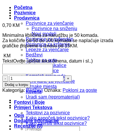
Početna
Pozivnice
Prodavnica
Pozivnice za vjenčanje
0,70
KM
Pozivnice na sniženju
Novi modeli
Minimalna količina za narudžbu je 50 komada.
Pozivnice za rođendan
Za količine od 50 do 100 komada se naplaćuje izrada
Pozivnice za krštenje
grafičke pripreme u iznosu od 15KM.
Lepeze za vjenčanje
Bedževi
KM
Tablice za auto
Tekst
Ovdje upišite tekst (imena, datum i sl..)
Kartice za prskalice
Foto zahvalnice
Kompleti proizvoda
Bedž
Meni karte za vjenčanje
b136
Dodaj u korpu
Oznake mjesta
količina
Kategorija:
Bedževi
Oznaka:
Pokloni za goste
Koverte
Uradi sam (repromaterijal)
Fontovi i Boje
Primjeri Tekstova
Tekstovi za pozivnice
Opis
Kako započeti tekst pozivnice?
Dodatne informacije
Kako završiti tekst pozivnice?
Recenzije (0)
Pretraži: