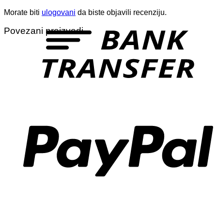
Morate biti
ulogovani
da biste objavili recenziju.
T
Povezani proizvodi
P