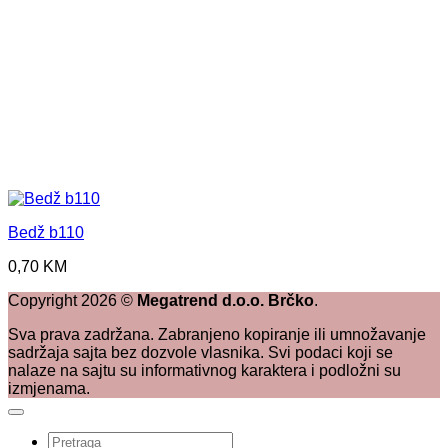
Bedž b110
0,70
KM
Copyright
2026
©
Megatrend d.o.o. Brčko
.
Sva prava zadržana. Zabranjeno kopiranje ili umnožavanje
sadržaja sajta bez dozvole vlasnika. Svi podaci koji se
nalaze na sajtu su informativnog karaktera i podložni su
izmjenama.
Pretraži: