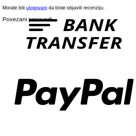
Morate biti
ulogovani
da biste objavili recenziju.
T
Povezani proizvodi
P