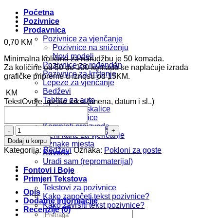
Početna
Pozivnice
Prodavnica
Pozivnice za vjenčanje
0,70
KM
Pozivnice na sniženju
Novi modeli
Minimalna količina za narudžbu je 50 komada.
Pozivnice za rođendan
Za količine od 50 do 100 komada se naplaćuje izrada
Pozivnice za krštenje
grafičke pripreme u iznosu od 15KM.
Lepeze za vjenčanje
Bedževi
KM
Tablice za auto
Tekst
Ovdje upišite tekst (imena, datum i sl..)
Kartice za prskalice
Foto zahvalnice
Kompleti proizvoda
Bedž
Meni karte za vjenčanje
b197
Dodaj u korpu
Oznake mjesta
količina
Kategorija:
Bedževi
Oznaka:
Pokloni za goste
Koverte
Uradi sam (repromaterijal)
Fontovi i Boje
Primjeri Tekstova
Tekstovi za pozivnice
Opis
Kako započeti tekst pozivnice?
Dodatne informacije
Kako završiti tekst pozivnice?
Recenzije (0)
Pretraži: