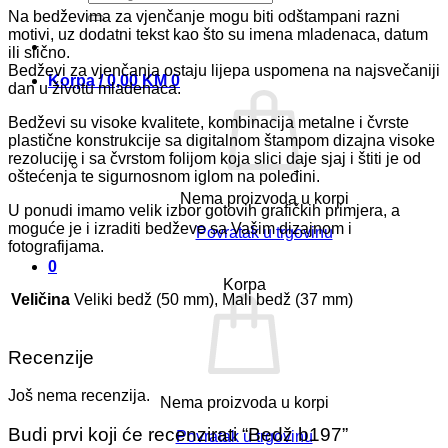
Na bedževima za vjenčanje mogu biti odštampani razni
motivi, uz dodatni tekst kao što su imena mladenaca, datum
ili slično.
Bedževi za vjenčanja ostaju lijepa uspomena na najsvečaniji
Korpa /
0,00
KM
0
dan u životu mladenaca.
Bedževi su visoke kvalitete, kombinacija metalne i čvrste
plastične konstrukcije sa digitalnom štampom dizajna visoke
rezolucije i sa čvrstom folijom koja slici daje sjaj i štiti je od
oštećenja te sigurnosnom iglom na poleđini.
Nema proizvoda u korpi
U ponudi imamo velik izbor gotovih grafičkih primjera, a
moguće je i izraditi bedževe sa Vašim dizajnom i
Povratak u trgovinu
fotografijama.
0
Korpa
Veličina
Veliki bedž (50 mm), Mali bedž (37 mm)
Recenzije
Još nema recenzija.
Nema proizvoda u korpi
Budi prvi koji će recenzirati “Bedž b197”
Povratak u trgovinu