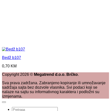
Bedž b107
0,70
KM
Copyright
2026
©
Megatrend d.o.o. Brčko
.
Sva prava zadržana. Zabranjeno kopiranje ili umnožavanje
sadržaja sajta bez dozvole vlasnika. Svi podaci koji se
nalaze na sajtu su informativnog karaktera i podložni su
izmjenama.
Pretraži: