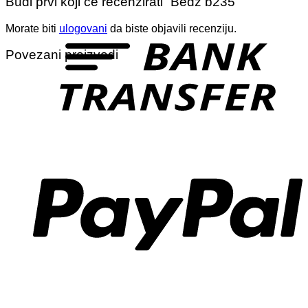
Budi prvi koji će recenzirati “Bedž b235”
T
Morate biti
ulogovani
da biste objavili recenziju.
Povezani proizvodi
P