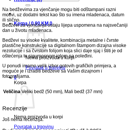
Na bedževima za vjenčanje mogu biti odštampani razni
motivi, uz dodatni tekst kao što su imena mladenaca, datum
ili slično.
Korpa /
0,00
KM
0
Bedževi za vjenčanja ostaju lijepa uspomena na najsvečaniji
dan u životu mladenaca.
Bedževi su visoke kvalitete, kombinacija metalne i čvrste
plastične konstrukcije sa digitalnom štampom dizajna visoke
rezolucije i sa čvrstom folijom koja slici daje sjaj i štiti je od
oštećenja te sigurnosnom iglom na poleđini.
Nema proizvoda u korpi
U ponudi imamo velik izbor gotovih grafičkih primjera, a
Povratak u trgovinu
moguće je i izraditi bedževe sa Vašim dizajnom i
fotografijama.
0
Korpa
Veličina
Veliki bedž (50 mm), Mali bedž (37 mm)
Recenzije
Nema proizvoda u korpi
Još nema recenzija.
Povratak u trgovinu