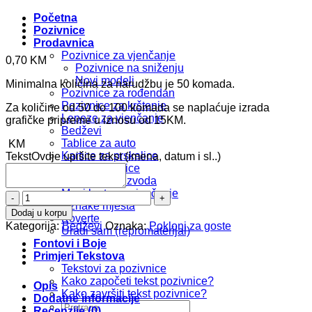
Početna
Pozivnice
Prodavnica
Pozivnice za vjenčanje
0,70
KM
Pozivnice na sniženju
Novi modeli
Minimalna količina za narudžbu je 50 komada.
Pozivnice za rođendan
Pozivnice za krštenje
Za količine od 50 do 100 komada se naplaćuje izrada
Lepeze za vjenčanje
grafičke pripreme u iznosu od 15KM.
Bedževi
Tablice za auto
KM
Kartice za prskalice
Tekst
Ovdje upišite tekst (imena, datum i sl..)
Foto zahvalnice
Kompleti proizvoda
Meni karte za vjenčanje
Bedž
Oznake mjesta
b235
Dodaj u korpu
Koverte
količina
Kategorija:
Bedževi
Oznaka:
Pokloni za goste
Uradi sam (repromaterijal)
Fontovi i Boje
Primjeri Tekstova
Tekstovi za pozivnice
Kako započeti tekst pozivnice?
Opis
Kako završiti tekst pozivnice?
Dodatne informacije
Pretraži:
Recenzije (0)