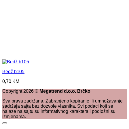
Bedž b105
0,70
KM
Copyright
2026
©
Megatrend d.o.o. Brčko
.
Sva prava zadržana. Zabranjeno kopiranje ili umnožavanje
sadržaja sajta bez dozvole vlasnika. Svi podaci koji se
nalaze na sajtu su informativnog karaktera i podložni su
izmjenama.