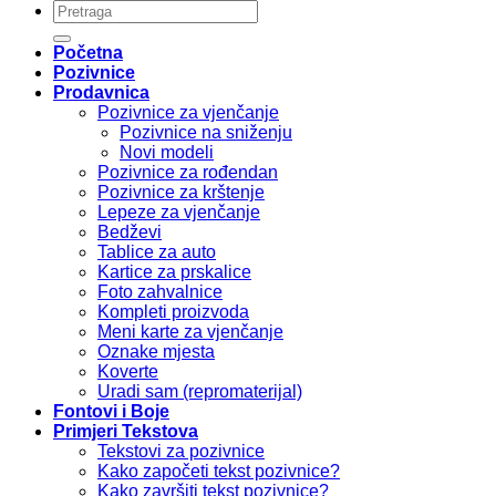
Pretraži:
Početna
Pozivnice
Prodavnica
Pozivnice za vjenčanje
Pozivnice na sniženju
Novi modeli
Pozivnice za rođendan
Pozivnice za krštenje
Lepeze za vjenčanje
Bedževi
Tablice za auto
Kartice za prskalice
Foto zahvalnice
Kompleti proizvoda
Meni karte za vjenčanje
Oznake mjesta
Koverte
Uradi sam (repromaterijal)
Fontovi i Boje
Primjeri Tekstova
Tekstovi za pozivnice
Kako započeti tekst pozivnice?
Kako završiti tekst pozivnice?