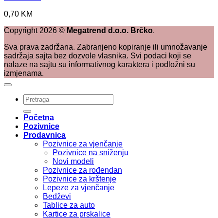
0,70
KM
Copyright
2026
©
Megatrend d.o.o. Brčko
.
Sva prava zadržana. Zabranjeno kopiranje ili umnožavanje
sadržaja sajta bez dozvole vlasnika. Svi podaci koji se
nalaze na sajtu su informativnog karaktera i podložni su
izmjenama.
Pretraži:
Početna
Pozivnice
Prodavnica
Pozivnice za vjenčanje
Pozivnice na sniženju
Novi modeli
Pozivnice za rođendan
Pozivnice za krštenje
Lepeze za vjenčanje
Bedževi
Tablice za auto
Kartice za prskalice