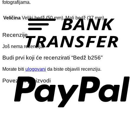
fotografijama.
T
Veličina
Veliki bedž (50 mm), Mali bedž (37 mm)
Recenzije
Još nema recenzija.
Budi prvi koji će recenzirati “Bedž b256”
P
Morate biti
ulogovani
da biste objavili recenziju.
Povezani proizvodi