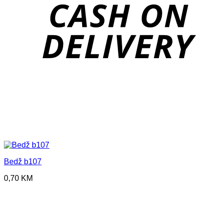
D
Bedž b107
0,70
KM