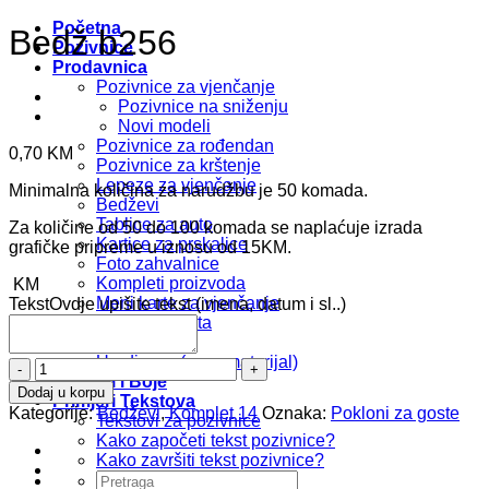
Početna
Bedž b256
Pozivnice
Prodavnica
Pozivnice za vjenčanje
Pozivnice na sniženju
Novi modeli
Pozivnice za rođendan
0,70
KM
Pozivnice za krštenje
Lepeze za vjenčanje
Minimalna količina za narudžbu je 50 komada.
Bedževi
Tablice za auto
Za količine od 50 do 100 komada se naplaćuje izrada
Kartice za prskalice
grafičke pripreme u iznosu od 15KM.
Foto zahvalnice
Kompleti proizvoda
KM
Meni karte za vjenčanje
Tekst
Ovdje upišite tekst (imena, datum i sl..)
Oznake mjesta
Koverte
Uradi sam (repromaterijal)
Bedž
Fontovi i Boje
b256
Dodaj u korpu
Primjeri Tekstova
količina
Kategorije:
Bedževi
,
Komplet 14
Oznaka:
Pokloni za goste
Tekstovi za pozivnice
Kako započeti tekst pozivnice?
Kako završiti tekst pozivnice?
Pretraži: