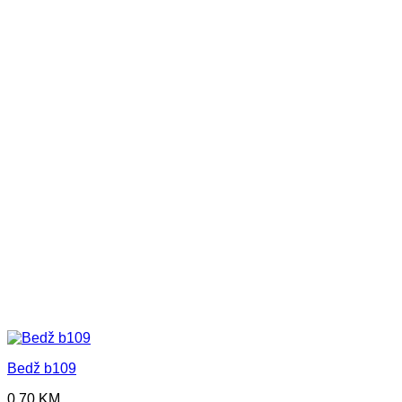
Bedž b109
0,70
KM