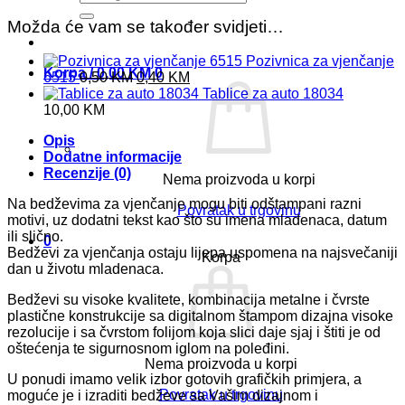
Možda će vam se također svidjeti…
Pozivnica za vjenčanje
Korpa /
0,00
KM
0
Original
Current
6515
0,50
KM
0,40
KM
price
price
Tablice za auto 18034
was:
is:
10,00
KM
0,50 KM.
0,40 KM.
Opis
Dodatne informacije
Recenzije (0)
Nema proizvoda u korpi
Na bedževima za vjenčanje mogu biti odštampani razni
Povratak u trgovinu
motivi, uz dodatni tekst kao što su imena mladenaca, datum
ili slično.
0
Bedževi za vjenčanja ostaju lijepa uspomena na najsvečaniji
Korpa
dan u životu mladenaca.
Bedževi su visoke kvalitete, kombinacija metalne i čvrste
plastične konstrukcije sa digitalnom štampom dizajna visoke
rezolucije i sa čvrstom folijom koja slici daje sjaj i štiti je od
oštećenja te sigurnosnom iglom na poleđini.
Nema proizvoda u korpi
U ponudi imamo velik izbor gotovih grafičkih primjera, a
Povratak u trgovinu
moguće je i izraditi bedževe sa Vašim dizajnom i