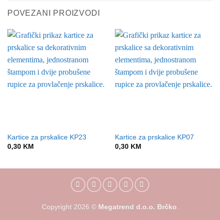
POVEZANI PROIZVODI
Kartice za prskalice KP23
Kartice za prskalice KP07
0,30
KM
0,30
KM
Copyright
2026
©
Megatrend d.o.o. Brčko
.