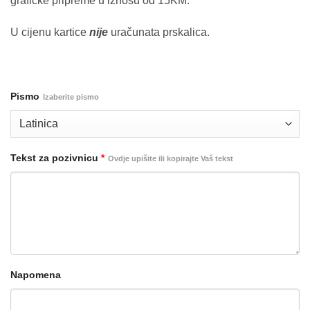
grafičke pripreme u iznosu od 15KM.
U cijenu kartice
nije
uračunata prskalica.
Pismo
Izaberite pismo
Tekst za pozivnicu
*
Ovdje upišite ili kopirajte Vaš tekst
Napomena