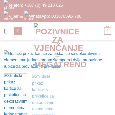
Skip
|
Telefon:
+387 (0) 49 218 026
to
content
Viber &
WhatsApp:
0038765924780
0