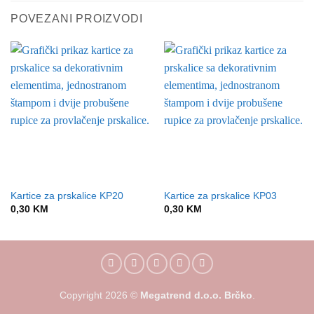
POVEZANI PROIZVODI
Kartice za prskalice KP20
Kartice za prskalice KP03
0,30
KM
0,30
KM
Copyright
2026
©
Megatrend d.o.o. Brčko
.