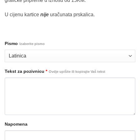
grafičke pripreme u iznosu od 15KM.
U cijenu kartice
nije
uračunata prskalica.
Pismo
Izaberite pismo
Tekst za pozivnicu
*
Ovdje upišite ili kopirajte Vaš tekst
Napomena