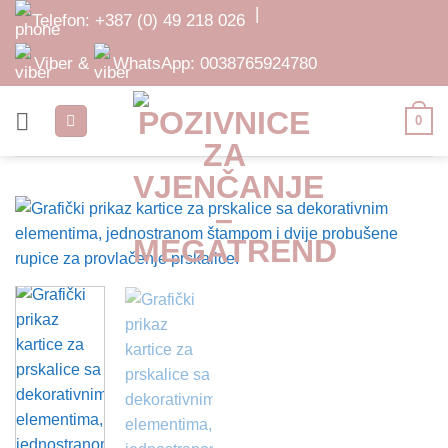
Skip
|
Telefon:
+387 (0) 49 218 026
to
content
Viber &
WhatsApp:
0038765924780
0