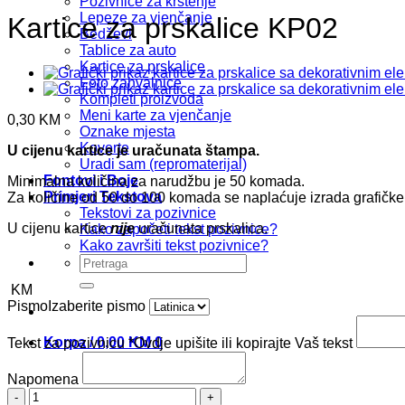
Pozivnice za krštenje
Lepeze za vjenčanje
Kartice za prskalice KP02
Bedževi
Tablice za auto
Kartice za prskalice
Foto zahvalnice
Kompleti proizvoda
Meni karte za vjenčanje
0,30
KM
Oznake mjesta
Koverte
U cijenu kartice je uračunata štampa.
Uradi sam (repromaterijal)
Fontovi i Boje
Minimalna količina za narudžbu je 50 komada.
Primjeri Tekstova
Za količine od 50 do 100 komada se naplaćuje izrada grafičk
Tekstovi za pozivnice
U cijenu kartice
nije
uračunata prskalica.
Kako započeti tekst pozivnice?
Kako završiti tekst pozivnice?
Pretraži:
KM
Pismo
Izaberite pismo
Korpa /
0,00
KM
0
Tekst za pozivnicu
*
Ovdje upišite ili kopirajte Vaš tekst
Napomena
Kartice