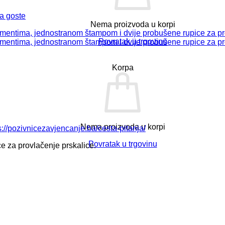
a goste
Nema proizvoda u korpi
Povratak u trgovinu
Korpa
Nema proizvoda u korpi
s://pozivnicezavjencanje.ba/cesta-pitanja/
Povratak u trgovinu
e za provlačenje prskalice.