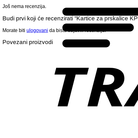
Još nema recenzija.
Budi prvi koji će recenzirati “Kartice za prskalice K
Morate biti
ulogovani
da biste objavili recenziju.
Povezani proizvodi