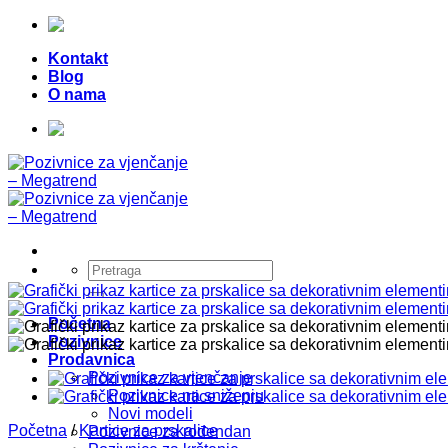
Skip
Telefon:
+387 (0) 49 218 026
|
to
Kontakt
content
Blog
O nama
Telefon:
+387 (0) 49 218 026
|
Pretraži:
Početna
Pozivnice
Prodavnica
Pozivnice za vjenčanje
Pozivnice na sniženju
Novi modeli
Početna
/
Kartice za prskalice
Pozivnice za rođendan