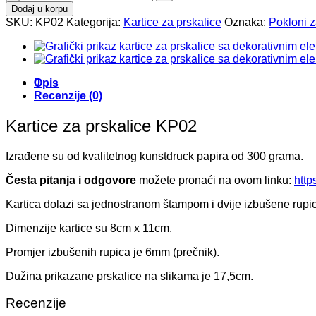
za
Dodaj u korpu
prskalice
SKU:
KP02
Kategorija:
Kartice za prskalice
Oznaka:
Pokloni z
KP02
količina
0
Opis
Recenzije (0)
Kartice za prskalice KP02
Izrađene su od kvalitetnog kunstdruck papira od 300 grama.
Česta pitanja i odgovore
možete pronaći na ovom linku:
http
Kartica dolazi sa jednostranom štampom i dvije izbušene rupic
Dimenzije kartice su 8cm x 11cm.
Promjer izbušenih rupica je 6mm (prečnik).
Dužina prikazane prskalice na slikama je 17,5cm.
Recenzije