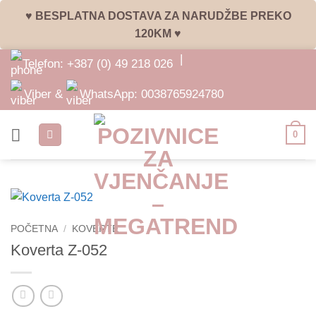
♥ BESPLATNA DOSTAVA ZA NARUDŽBE PREKO
120KM ♥
Skip
|
Telefon:
+387 (0) 49 218 026
to
content
Viber &
WhatsApp:
0038765924780
0
POČETNA
/
KOVERTE
Koverta Z-052