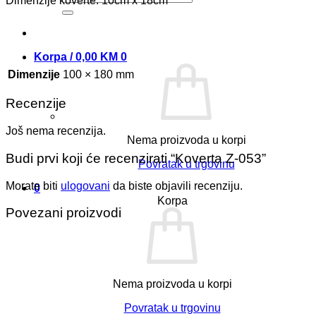
Dimenzije koverte: 10cm x 18cm
Korpa /
0,00
KM
0
Dimenzije
100 × 180 mm
Recenzije
Još nema recenzija.
Nema proizvoda u korpi
Budi prvi koji će recenzirati “Koverta Z-053”
Povratak u trgovinu
Morate biti
ulogovani
da biste objavili recenziju.
0
Korpa
Povezani proizvodi
Nema proizvoda u korpi
Povratak u trgovinu