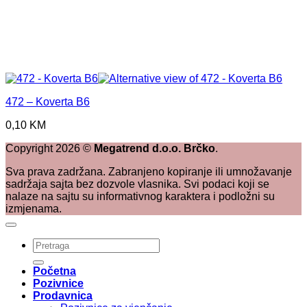
472 – Koverta B6
0,10
KM
Copyright
2026
©
Megatrend d.o.o. Brčko
.
Sva prava zadržana. Zabranjeno kopiranje ili umnožavanje
sadržaja sajta bez dozvole vlasnika. Svi podaci koji se
nalaze na sajtu su informativnog karaktera i podložni su
izmjenama.
Pretraži:
Početna
Pozivnice
Prodavnica