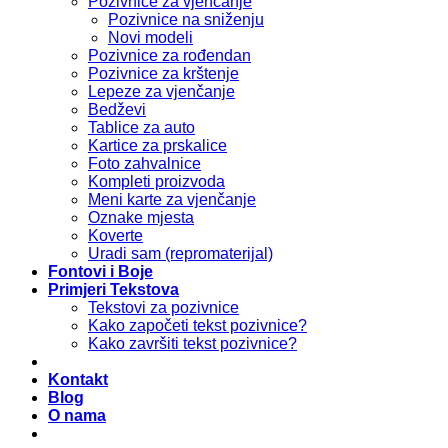
Pozivnice za vjenčanje
Pozivnice na sniženju
Novi modeli
Pozivnice za rođendan
Pozivnice za krštenje
Lepeze za vjenčanje
Bedževi
Tablice za auto
Kartice za prskalice
Foto zahvalnice
Kompleti proizvoda
Meni karte za vjenčanje
Oznake mjesta
Koverte
Uradi sam (repromaterijal)
Fontovi i Boje
Primjeri Tekstova
Tekstovi za pozivnice
Kako započeti tekst pozivnice?
Kako završiti tekst pozivnice?
Kontakt
Blog
O nama