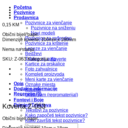
Početna
Pozivnice
Prodavnica
Pozivnice za vjenčanje
0,15
KM
Pozivnice na sniženju
Novi modeli
Obični bijeli papir.
Pozivnice za rođendan
Dimenzije koverte: 100mm x 180mm
Pozivnice za krštenje
Lepeze za vjenčanje
Nema na stanju
Bedževi
Tablice za auto
SKU:
Z-053
Kategorija:
Koverte
Kartice za prskalice
Foto zahvalnice
Kompleti proizvoda
Meni karte za vjenčanje
Opis
Oznake mjesta
Dodatne informacije
Koverte
Recenzije (0)
Uradi sam (repromaterijal)
Fontovi i Boje
Koverta Z-053
Primjeri Tekstova
Tekstovi za pozivnice
Kako započeti tekst pozivnice?
Obični bijeli papir.
Kako završiti tekst pozivnice?
Pretraži: