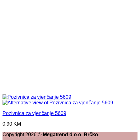
Pozivnica za vjenčanje 5609
0,90
KM
Copyright
2026
©
Megatrend d.o.o. Brčko
.