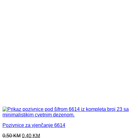
Pozivnice za vjenčanje 6614
Original
Current
0,50
KM
0,40
KM