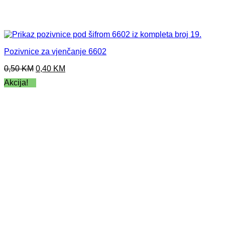
Pozivnice za vjenčanje 6602
Original
Current
0,50
KM
0,40
KM
price
price
Akcija!
was:
is:
0,50 KM.
0,40 KM.