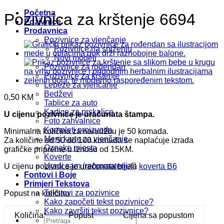
Početna
Pozivnica za krštenje 6694
Pozivnice
Prodavnica
Pozivnice za vjenčanje
Pozivnice na sniženju
Novi modeli
Pozivnice za rođendan
Pozivnice za krštenje
Lepeze za vjenčanje
Bedževi
0,50
KM
Tablice za auto
Kartice za prskalice
U cijenu pozivnice je uračunata štampa.
Foto zahvalnice
Kompleti proizvoda
Minimalna količina za narudžbu je 50 komada.
Meni karte za vjenčanje
Za količine od 50 do 100 komada se naplaćuje izrada
Oznake mjesta
grafičke pripreme u iznosu od 15KM.
Koverte
Uradi sam (repromaterijal)
U cijenu pozivnice je uračunata bijela
koverta B6
Fontovi i Boje
Primjeri Tekstova
Tekstovi za pozivnice
Popust na količinu
Kako započeti tekst pozivnice?
Kako završiti tekst pozivnice?
Količina*
Popust
Cijena sa popustom
Pretraži: