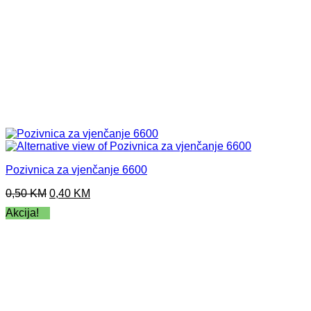
Pozivnica za vjenčanje 6600
Original
Current
0,50
KM
0,40
KM
price
price
Akcija!
was:
is:
0,50 KM.
0,40 KM.