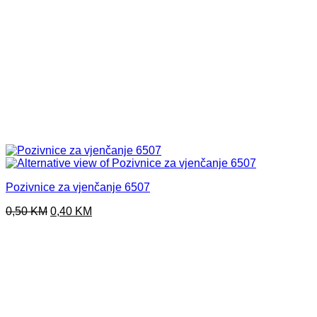
Pozivnice za vjenčanje 6507
Original
Current
0,50
KM
0,40
KM
price
price
was:
is:
0,50 KM.
0,40 KM.