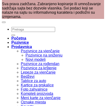
Sva prava zadržana. Zabranjeno kopiranje ili umnožavanje
sadržaja sajta bez dozvole vlasnika. Svi podaci koji se
nalaze na sajtu su informativnog karaktera i podložni su
izmjenama.
Pretraži:
Početna
Pozivnice
Prodavnica
Pozivnice za vjenčanje
Pozivnice na sniženju
Novi modeli
Pozivnice za rođendan
Pozivnice za krštenje
Lepeze za vjenčanje
Bedževi
Tablice za auto
Kartice za prskalice
Foto zahvalnice
Kompleti proizvoda
Meni karte za vjenčanje
Oznake mjesta