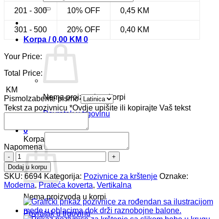
201 - 300
10% OFF
0,45
KM
301 - 500
20% OFF
0,40
KM
Korpa /
0,00
KM
0
Your Price:
Total Price:
KM
Nema proizvoda u korpi
Pismo
Izaberite pismo
Tekst za pozivnicu
*
Ovdje upišite ili kopirajte Vaš tekst
Povratak u trgovinu
0
Korpa
Napomena
Pozivnica
za
Dodaj u korpu
krštenje
SKU:
6694
Kategorija:
Pozivnice za krštenje
Oznake:
6694
Moderna
,
Prateća koverta
,
Vertikalna
količina
Nema proizvoda u korpi
Povratak u trgovinu