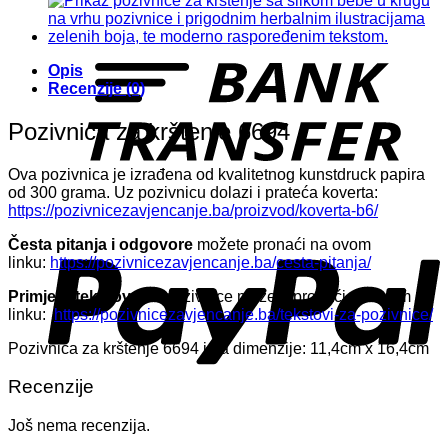
T
Opis
Recenzije (0)
Pozivnica za krštenje 6694
Ova pozivnica je izrađena od kvalitetnog kunstdruck papira
od 300 grama. Uz pozivnicu dolazi i prateća koverta:
https://pozivnicezavjencanje.ba/proizvod/koverta-b6/
P
Česta pitanja i odgovore
možete pronaći na ovom
linku:
https://pozivnicezavjencanje.ba/cesta-pitanja/
Primjere tekstova
za pozivnice možete pronaći na ovom
linku:
https://pozivnicezavjencanje.ba/tekstovi-za-pozivnice/
Pozivnica za krštenje 6694 ima dimenzije: 11,4cm x 16,4cm
Recenzije
Još nema recenzija.