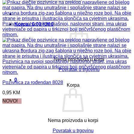
Korpa /
0,00
KM
0
Nema proizvoda u korpi
Povratak u trgovinu
0
Pozivnica za rođendan 8028
Korpa
0,95
KM
NOVO!
Nema proizvoda u korpi
Povratak u trgovinu