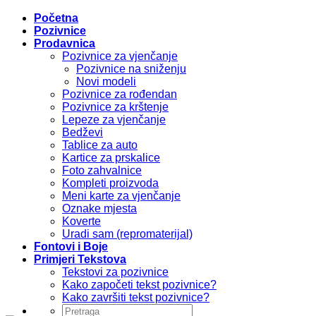
Početna
Pozivnice
Prodavnica
Pozivnice za vjenčanje
Pozivnice na sniženju
Novi modeli
Pozivnice za rođendan
Pozivnice za krštenje
Lepeze za vjenčanje
Bedževi
Tablice za auto
Kartice za prskalice
Foto zahvalnice
Kompleti proizvoda
Meni karte za vjenčanje
Oznake mjesta
Koverte
Uradi sam (repromaterijal)
Fontovi i Boje
Primjeri Tekstova
Tekstovi za pozivnice
Kako započeti tekst pozivnice?
Kako završiti tekst pozivnice?
Pretraži: