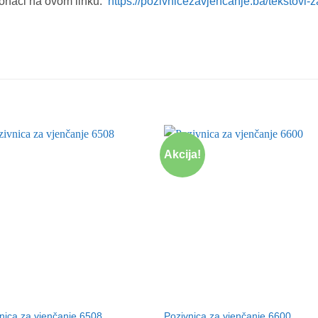
onaći na ovom linku:
https://pozivnicezavjencanje.ba/tekstovi-z
Akcija!
nica za vjenčanje 6508
Pozivnica za vjenčanje 6600