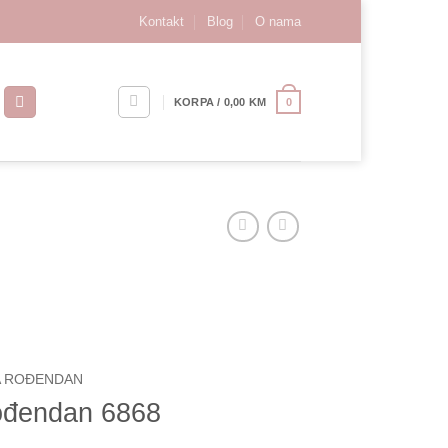
Kontakt
Blog
O nama
0
KORPA /
0,00
KM
A ROĐENDAN
rođendan 6868