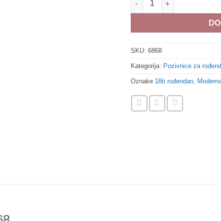
DO
SKU:
6868
Kategorija:
Pozivnice za rođen
Oznake
18ti rođendan
,
Modern
68