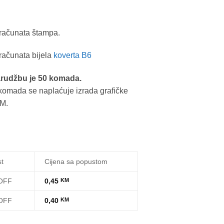
uračunata štampa.
uračunata bijela
koverta B6
arudžbu je 50 komada.
komada se naplaćuje izrada grafičke
KM.
t
Cijena sa popustom
OFF
0,45
KM
OFF
0,40
KM