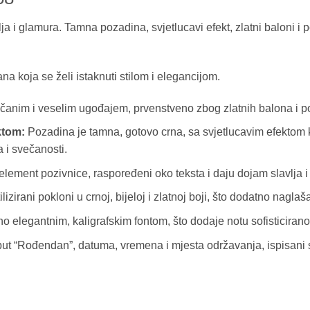
a i glamura. Tamna pozadina, svjetlucavi efekt, zlatni baloni i 
a koja se želi istaknuti stilom i elegancijom.
čanim i veselim ugođajem, prvenstveno zbog zlatnih balona i p
ktom:
Pozadina je tamna, gotovo crna, sa svjetlucavim efektom k
 i svečanosti.
 element pozivnice, raspoređeni oko teksta i daju dojam slavlja i 
izirani pokloni u crnoj, bijeloj i zlatnoj boji, što dodatno nagl
no elegantnim, kaligrafskim fontom, što dodaje notu sofisticiranos
put “Rođendan”, datuma, vremena i mjesta održavanja, ispisani s