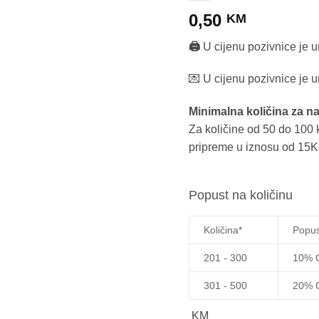
0,50
KM
🖨️
U cijenu pozivnice je 
💌 U cijenu pozivnice je 
Minimalna količina za n
Za količine od 50 do 100 
pripreme u iznosu od 15
Popust na količinu
Količina*
Popus
201 - 300
10% 
301 - 500
20% 
KM