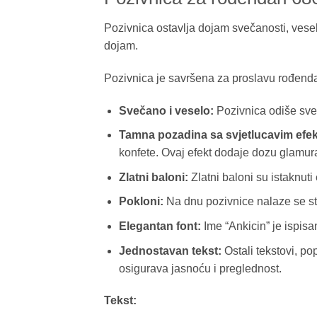
Pozivnica ostavlja dojam svečanosti, veselj
dojam.
Pozivnica je savršena za proslavu rođendan
Svečano i veselo:
Pozivnica odiše sve
Tamna pozadina sa svjetlucavim efe
konfete. Ovaj efekt dodaje dozu glamura
Zlatni baloni:
Zlatni baloni su istaknuti
Pokloni:
Na dnu pozivnice nalaze se stil
Elegantan font:
Ime “Ankicin” je ispisa
Jednostavan tekst:
Ostali tekstovi, po
osigurava jasnoću i preglednost.
Tekst: