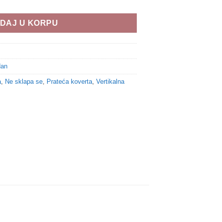
DAJ U KORPU
dan
a
,
Ne sklapa se
,
Prateća koverta
,
Vertikalna