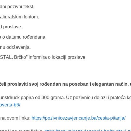
i pozivni tekst.
kaligrafskim fontom.
 proslave.
ra o datumu rođendana.
enu održavanja.
AL, Brčko” informira o lokaciji proslave.
eli proslaviti svoj rođendan na poseban i elegantan način, 
unstdruck papira od 300 grama. Uz pozivnicu dolazi i prateća ko
overta-b6/
na ovom linku:
https://pozivnicezavjencanje.ba/cesta-pitanja/