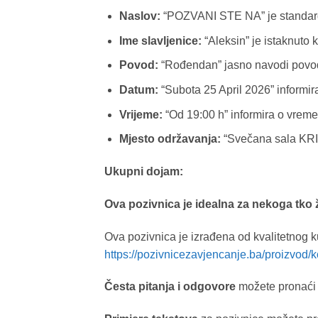
Naslov:
“POZVANI STE NA” je standardn
Ime slavljenice:
“Aleksin” je istaknuto 
Povod:
“Rođendan” jasno navodi povod
Datum:
“Subota 25 April 2026” informi
Vrijeme:
“Od 19:00 h” informira o vrem
Mjesto održavanja:
“Svečana sala KRIST
Ukupni dojam:
Ova pozivnica je idealna za nekoga tko ž
Ova pozivnica je izrađena od kvalitetnog k
https://pozivnicezavjencanje.ba/proizvod/k
Česta pitanja i odgovore
možete pronaći 