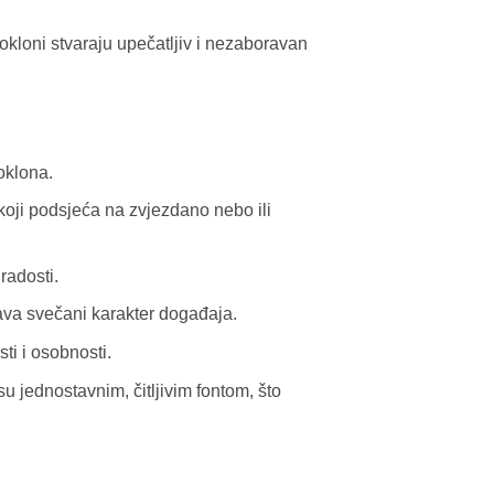
pokloni stvaraju upečatljiv i nezaboravan
oklona.
oji podsjeća na zvjezdano nebo ili
radosti.
ašava svečani karakter događaja.
ti i osobnosti.
u jednostavnim, čitljivim fontom, što