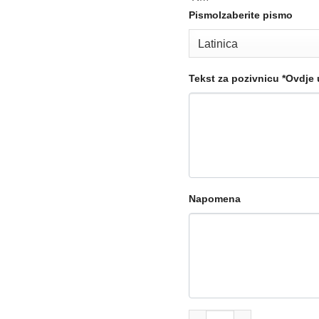
Pismo
Izaberite pismo
Tekst za pozivnicu
*
Ovdje u
Napomena
Pozivnica za rođendan 686