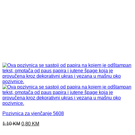
Pozivnica za vjenčanje 5608
Original
Current
1,10
KM
0,80
KM
price
price
was:
is: