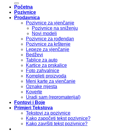
Početna
Pozivnice
Prodavnica
Pozivnice za vjenčanje
Pozivnice na sniženju
Novi modeli
Pozivnice za rođendan
Pozivnice za krštenje
Lepeze za vjenčanje
Bedževi
Tablice za auto
Kartice za prskalice
Foto zahvalnice
Kompleti proizvoda
Meni karte za vjenčanje
Oznake mjesta
Koverte
Uradi sam (repromaterijal)
Fontovi i Boje
Primjeri Tekstova
Tekstovi za pozivnice
Kako započeti tekst pozivnice?
Kako završiti tekst pozivnice?