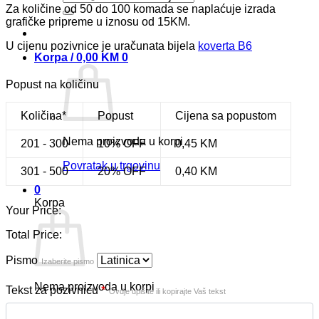
Za količine od 50 do 100 komada se naplaćuje izrada
grafičke pripreme u iznosu od 15KM.
U cijenu pozivnice je uračunata bijela
koverta B6
Korpa /
0,00
KM
0
Popust na količinu
Količina*
Popust
Cijena sa popustom
Nema proizvoda u korpi
201 - 300
10% OFF
0,45
KM
Povratak u trgovinu
301 - 500
20% OFF
0,40
KM
0
Korpa
Your Price:
Total Price:
Pismo
Izaberite pismo
Nema proizvoda u korpi
Tekst za pozivnicu
*
Ovdje upišite ili kopirajte Vaš tekst
Povratak u trgovinu