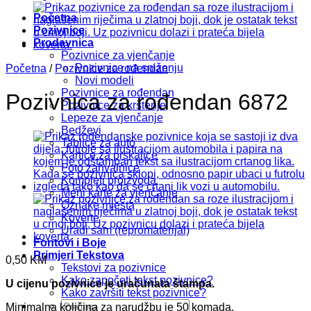
Početna
Pozivnice
Prodavnica
Pozivnice za vjenčanje
Pozivnice na sniženju
Početna
/
Pozivnice za rođendan
Novi modeli
Pozivnice za rođendan
Pozivnica za rođendan 6872
Pozivnice za krštenje
Lepeze za vjenčanje
Bedževi
Tablice za auto
Kartice za prskalice
Foto zahvalnice
Kompleti proizvoda
Meni karte za vjenčanje
Oznake mjesta
Koverte
Uradi sam (repromaterijal)
Fontovi i Boje
Primjeri Tekstova
0,50
KM
Tekstovi za pozivnice
Kako započeti tekst pozivnice?
U cijenu pozivnice je uračunata štampa.
Kako završiti tekst pozivnice?
Pretraži:
Minimalna količina za narudžbu je 50 komada.