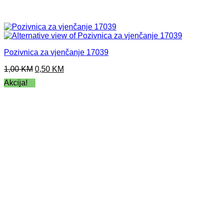
Pozivnica za vjenčanje 17039
Original
Current
1,00
KM
0,50
KM
price
price
Akcija!
was:
is:
1,00 KM.
0,50 KM.