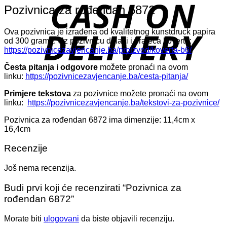
D
Pozivnica za rođendan 6872
Ova pozivnica je izrađena od kvalitetnog kunstdruck papira
od 300 grama. Uz pozivnicu dolazi i prateća koverta:
https://pozivnicezavjencanje.ba/proizvod/koverta-b6/
Česta pitanja i odgovore
možete pronaći na ovom
linku:
https://pozivnicezavjencanje.ba/cesta-pitanja/
Primjere tekstova
za pozivnice možete pronaći na ovom
linku:
https://pozivnicezavjencanje.ba/tekstovi-za-pozivnice/
Pozivnica za rođendan 6872 ima dimenzije: 11,4cm x
16,4cm
Recenzije
Još nema recenzija.
Budi prvi koji će recenzirati “Pozivnica za
rođendan 6872”
Morate biti
ulogovani
da biste objavili recenziju.