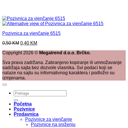
Pozivnica za vjenčanje 6515
Original
Current
0,50
KM
0,40
KM
price
price
Copyright
2026
©
Megatrend d.o.o. Brčko
.
was:
is:
0,50 KM.
0,40 KM.
Sva prava zadržana. Zabranjeno kopiranje ili umnožavanje
sadržaja sajta bez dozvole vlasnika. Svi podaci koji se
nalaze na sajtu su informativnog karaktera i podložni su
izmjenama.
Pretraži:
Početna
Pozivnice
Prodavnica
Pozivnice za vjenčanje
Pozivnice na sniženju