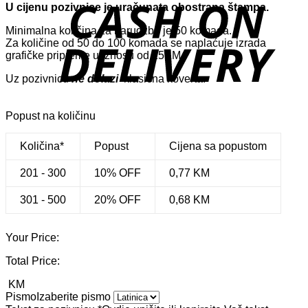
D
U cijenu pozivnice je uračunata obostrana štampa.
Minimalna količina za narudžbu je 50 komada.
Za količine od 50 do 100 komada se naplaćuje izrada
grafičke pripreme u iznosu od 15KM.
Uz pozivnicu
ne dolazi
klasična koverta.
Popust na količinu
Količina*
Popust
Cijena sa popustom
201 - 300
10% OFF
0,77
KM
301 - 500
20% OFF
0,68
KM
Your Price:
Total Price:
KM
Pismo
Izaberite pismo