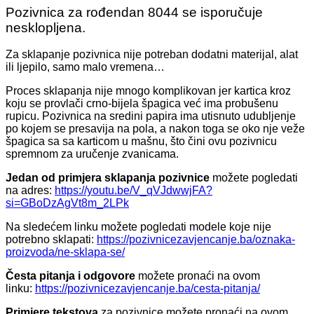
Pozivnica za rođendan 8044 se isporučuje
nesklopljena.
Za sklapanje pozivnica nije potreban dodatni materijal, alat
ili ljepilo, samo malo vremena…
Proces sklapanja nije mnogo komplikovan jer kartica kroz
koju se provlači crno-bijela špagica već ima probušenu
rupicu. Pozivnica na sredini papira ima utisnuto udubljenje
po kojem se presavija na pola, a nakon toga se oko nje veže
špagica sa sa karticom u mašnu, što čini ovu pozivnicu
spremnom za uručenje zvanicama.
Jedan od primjera sklapanja pozivnice
možete pogledati
na adres:
https://youtu.be/V_qVJdwwjFA?
si=GBoDzAgVt8m_2LPk
Na sledećem linku možete pogledati modele koje nije
potrebno sklapati:
https://pozivnicezavjencanje.ba/oznaka-
proizvoda/ne-sklapa-se/
Česta pitanja i odgovore
možete pronaći na ovom
linku:
https://pozivnicezavjencanje.ba/cesta-pitanja/
Primjere tekstova
za pozivnice možete pronaći na ovom