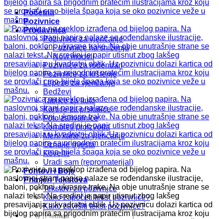
Početna
Pozivnice
Prodavnica
Pozivnice za vjenčanje
Pozivnice na sniženju
Novi modeli
Pozivnice za rođendan
Pozivnice za krštenje
Lepeze za vjenčanje
Bedževi
Tablice za auto
Kartice za prskalice
Foto zahvalnice
Kompleti proizvoda
Meni karte za vjenčanje
Oznake mjesta
Koverte
Uradi sam (repromaterijal)
Fontovi i Boje
Primjeri Tekstova
Tekstovi za pozivnice
Kako započeti tekst pozivnice?
Kako završiti tekst pozivnice?
Pretraži: