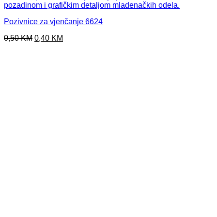
Pozivnice za vjenčanje 6624
Original
Current
0,50
KM
0,40
KM
price
price
was:
is:
0,50 KM.
0,40 KM.