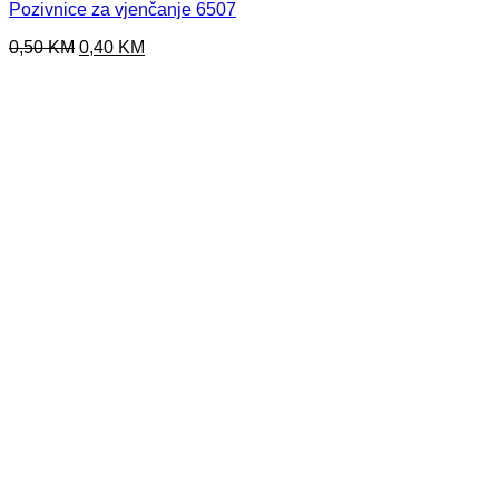
Pozivnice za vjenčanje 6507
Original
Current
0,50
KM
0,40
KM
price
price
was:
is:
0,50 KM.
0,40 KM.