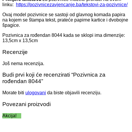
linku:
https://pozivnicezavjencanje.ba/tekstovi-za-pozivnice/
Ovaj model pozivnice se sastoji od glavnog komada papira
na kojem se štampa tekst, prateće papirne kartice i dvobojne
špagice.
Pozivnica za rođendan 8044 kada se sklopi ima dimenzije:
13,5cm x 13,5cm
Recenzije
Još nema recenzija.
Budi prvi koji će recenzirati “Pozivnica za
rođendan 8044”
Morate biti
ulogovani
da biste objavili recenziju.
Povezani proizvodi
Akcija!