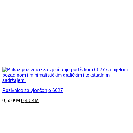
Pozivnice za vjenčanje 6627
Original
Current
0,50
KM
0,40
KM
price
price
was:
is:
0,50 KM.
0,40 KM.