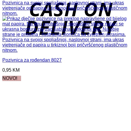
D
Pozivnica za rođendan 8027
0,95
KM
NOVO!