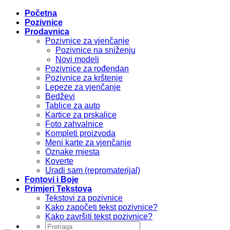
Početna
Pozivnice
Prodavnica
Pozivnice za vjenčanje
Pozivnice na sniženju
Novi modeli
Pozivnice za rođendan
Pozivnice za krštenje
Lepeze za vjenčanje
Bedževi
Tablice za auto
Kartice za prskalice
Foto zahvalnice
Kompleti proizvoda
Meni karte za vjenčanje
Oznake mjesta
Koverte
Uradi sam (repromaterijal)
Fontovi i Boje
Primjeri Tekstova
Tekstovi za pozivnice
Kako započeti tekst pozivnice?
Kako završiti tekst pozivnice?
Pretraži: