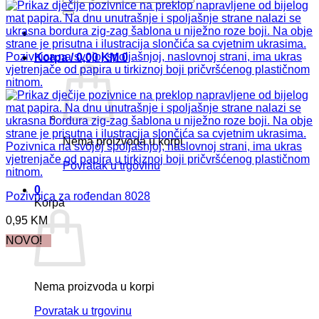
Korpa /
0,00
KM
0
Nema proizvoda u korpi
Povratak u trgovinu
0
Pozivnica za rođendan 8028
Korpa
0,95
KM
NOVO!
Nema proizvoda u korpi
Povratak u trgovinu