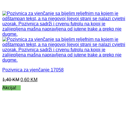
Pozivnica za vjenčanje 17058
Original
Current
1,40
KM
0,60
KM
price
price
Akcija!
was:
is:
1,40 KM.
0,60 KM.