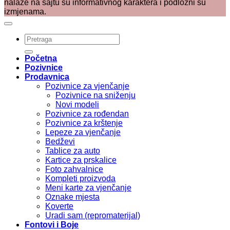
nalaze na sajtu su informativnog karaktera i podložni su
izmjenama.
Pretraži:
Početna
Pozivnice
Prodavnica
Pozivnice za vjenčanje
Pozivnice na sniženju
Novi modeli
Pozivnice za rođendan
Pozivnice za krštenje
Lepeze za vjenčanje
Bedževi
Tablice za auto
Kartice za prskalice
Foto zahvalnice
Kompleti proizvoda
Meni karte za vjenčanje
Oznake mjesta
Koverte
Uradi sam (repromaterijal)
Fontovi i Boje