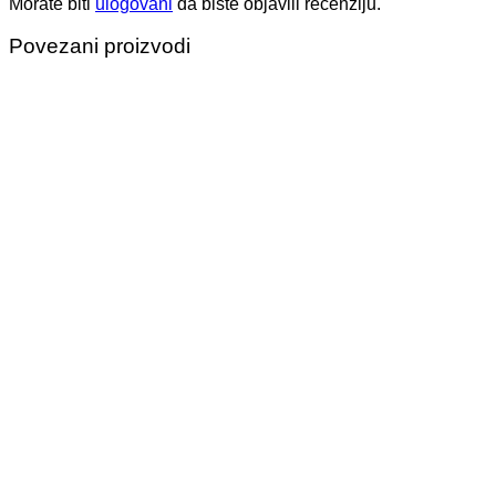
Morate biti
ulogovani
da biste objavili recenziju.
Povezani proizvodi