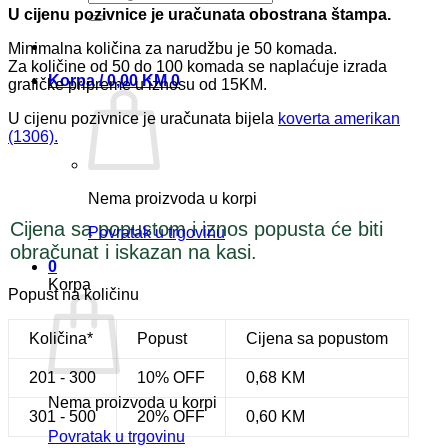
U cijenu pozivnice je uračunata obostrana štampa.
Minimalna količina za narudžbu je 50 komada.
Za količine od 50 do 100 komada se naplaćuje izrada
Korpa /
0,00
KM
0
grafičke pripreme u iznosu od 15KM.
U cijenu pozivnice je uračunata bijela
koverta amerikan
(1306).
Nema proizvoda u korpi
Cijena sa popustom i iznos popusta će biti
Povratak u trgovinu
obračunat i iskazan na kasi.
0
Korpa
Popust na količinu
Količina*
Popust
Cijena sa popustom
201 - 300
10% OFF
0,68
KM
Nema proizvoda u korpi
301 - 500
20% OFF
0,60
KM
Povratak u trgovinu