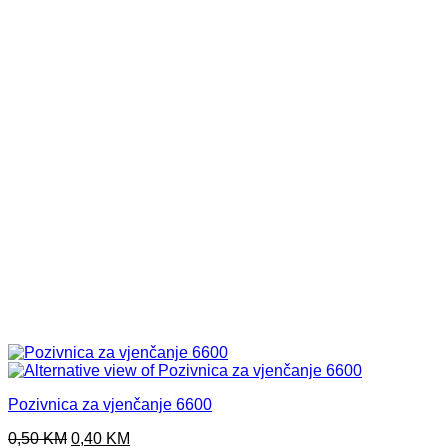
Pozivnica za vjenčanje 6600
Original
Current
0,50
KM
0,40
KM