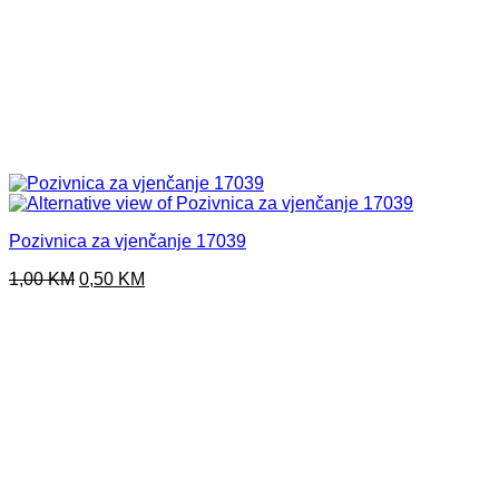
Pozivnica za vjenčanje 17039
Original
Current
1,00
KM
0,50
KM
price
price
was:
is:
1,00 KM.
0,50 KM.