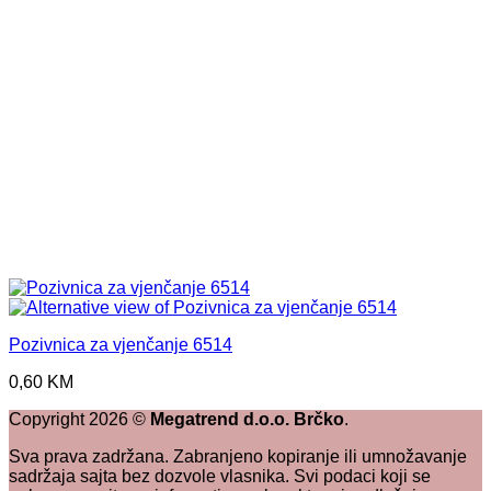
Pozivnica za vjenčanje 6514
0,60
KM
Copyright
2026
©
Megatrend d.o.o. Brčko
.
Sva prava zadržana. Zabranjeno kopiranje ili umnožavanje
sadržaja sajta bez dozvole vlasnika. Svi podaci koji se