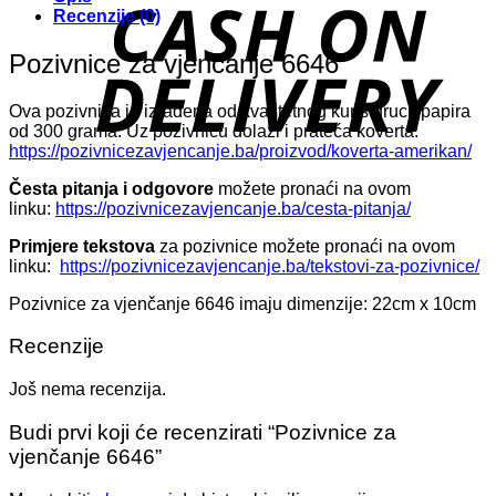
D
Recenzije (0)
Pozivnice za vjenčanje 6646
Ova pozivnica je izrađena od kvalitetnog kunstdruck papira
od 300 grama. Uz pozivnicu dolazi i prateća koverta:
https://pozivnicezavjencanje.ba/proizvod/koverta-amerikan/
Česta pitanja i odgovore
možete pronaći na ovom
linku:
https://pozivnicezavjencanje.ba/cesta-pitanja/
Primjere tekstova
za pozivnice možete pronaći na ovom
linku:
https://pozivnicezavjencanje.ba/tekstovi-za-pozivnice/
Pozivnice za vjenčanje 6646 imaju dimenzije: 22cm x 10cm
Recenzije
Još nema recenzija.
Budi prvi koji će recenzirati “Pozivnice za
vjenčanje 6646”