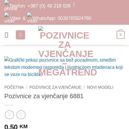
Skip
|
Telefon:
+387 (0) 49 218 026
to
content
Viber &
WhatsApp:
0038765924780
0
POČETNA
/
POZIVNICE ZA VJENČANJE
/
NOVI MODELI
Pozivnice za vjenčanje 6881
0,50
KM