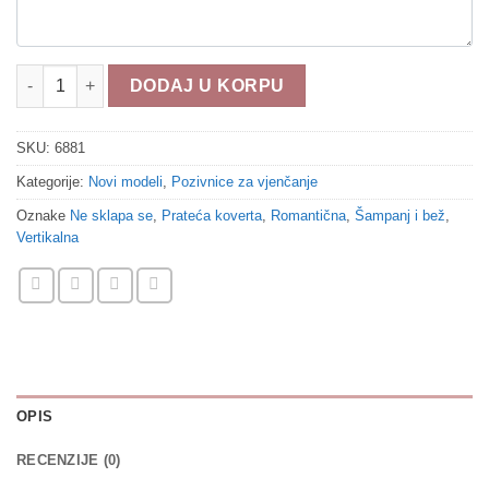
Pozivnice za vjenčanje 6881 količina
DODAJ U KORPU
SKU:
6881
Kategorije:
Novi modeli
,
Pozivnice za vjenčanje
Oznake
Ne sklapa se
,
Prateća koverta
,
Romantična
,
Šampanj i bež
,
Vertikalna
OPIS
RECENZIJE (0)