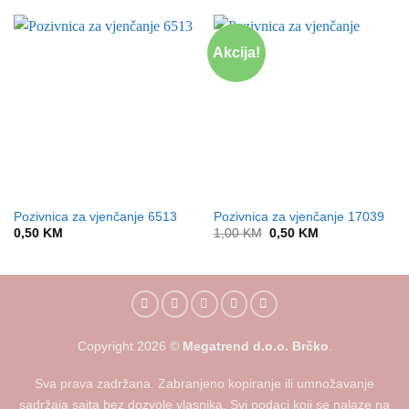
Akcija!
Pozivnica za vjenčanje 6513
Pozivnica za vjenčanje 17039
Original
Current
0,50
KM
1,00
KM
0,50
KM
price
price
was:
is:
1,00 KM.
0,50 KM.
Copyright
2026
©
Megatrend d.o.o. Brčko
.
Sva prava zadržana. Zabranjeno kopiranje ili umnožavanje
sadržaja sajta bez dozvole vlasnika. Svi podaci koji se nalaze na