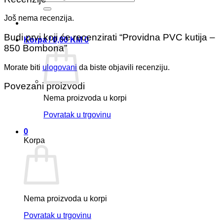
Još nema recenzija.
Budi prvi koji će recenzirati “Providna PVC kutija –
Korpa /
0,00
KM
0
850 Bombona”
Morate biti
ulogovani
da biste objavili recenziju.
Povezani proizvodi
Nema proizvoda u korpi
Povratak u trgovinu
0
Korpa
Nema proizvoda u korpi
Povratak u trgovinu