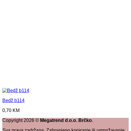
Bedž b114
0,70
KM
Copyright
2026
©
Megatrend d.o.o. Brčko
.
Sva prava zadržana. Zabranjeno kopiranje ili umnožavanje