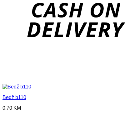
D
Bedž b110
0,70
KM