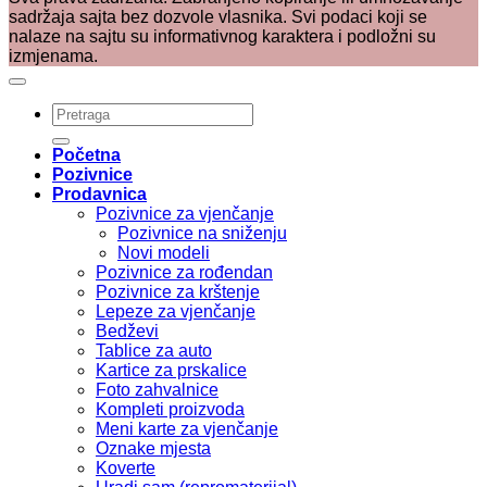
sadržaja sajta bez dozvole vlasnika. Svi podaci koji se
nalaze na sajtu su informativnog karaktera i podložni su
izmjenama.
Pretraži:
Početna
Pozivnice
Prodavnica
Pozivnice za vjenčanje
Pozivnice na sniženju
Novi modeli
Pozivnice za rođendan
Pozivnice za krštenje
Lepeze za vjenčanje
Bedževi
Tablice za auto
Kartice za prskalice
Foto zahvalnice
Kompleti proizvoda
Meni karte za vjenčanje
Oznake mjesta
Koverte