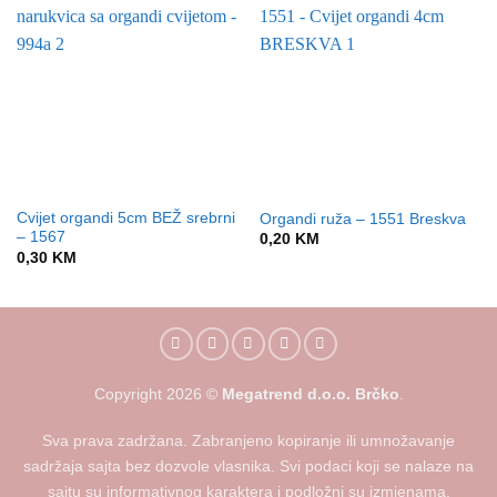
Cvijet organdi 5cm BEŽ srebrni
Organdi ruža – 1551 Breskva
– 1567
0,20
KM
0,30
KM
Copyright
2026
©
Megatrend d.o.o. Brčko
.
Sva prava zadržana. Zabranjeno kopiranje ili umnožavanje
sadržaja sajta bez dozvole vlasnika. Svi podaci koji se nalaze na
sajtu su informativnog karaktera i podložni su izmjenama.