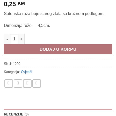
0,25
KM
Satenska ruža boje starog zlata sa kružnom podlogom.
Dimenzija ruže — 4,5cm.
Satenska ruža - 1209 Staro zlato količina
DODAJ U KORPU
SKU:
1209
Kategorija:
Cvjetići
RECENZIJE (0)