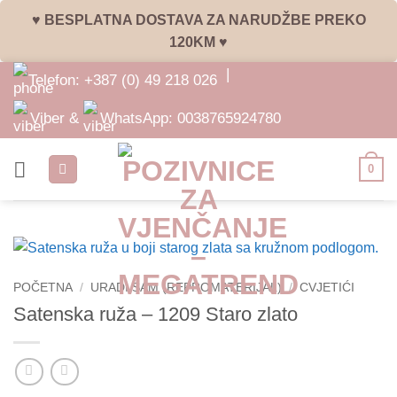
♥ BESPLATNA DOSTAVA ZA NARUDŽBE PREKO
120KM ♥
Skip
|
Telefon:
+387 (0) 49 218 026
to
content
Viber &
WhatsApp:
0038765924780
0
POČETNA
/
URADI SAM (REPROMATERIJAL)
/
CVJETIĆI
Satenska ruža – 1209 Staro zlato