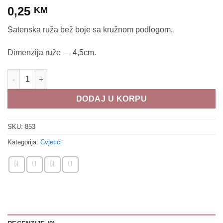
0,25
KM
Satenska ruža bež boje sa kružnom podlogom.
Dimenzija ruže — 4,5cm.
Satenska ruža - 853 Bež količina
DODAJ U KORPU
SKU:
853
Kategorija:
Cvjetići