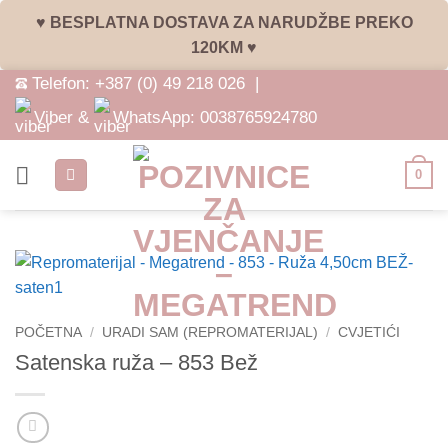
♥ BESPLATNA DOSTAVA ZA NARUDŽBE PREKO
120KM ♥
Skip
Telefon:
+387 (0) 49 218 026
|
to
Viber &
WhatsApp:
0038765924780
content
0
POČETNA
/
URADI SAM (REPROMATERIJAL)
/
CVJETIĆI
Satenska ruža – 853 Bež