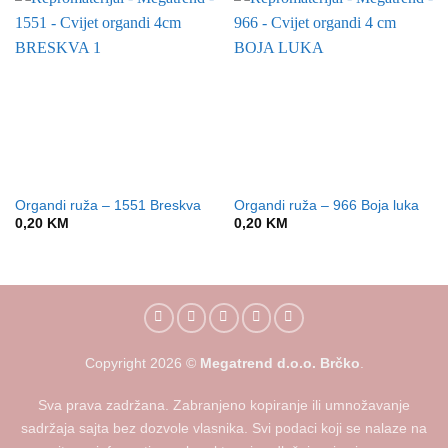
Organdi ruža – 1551 Breskva
Organdi ruža – 966 Boja luka
0,20
KM
0,20
KM
Copyright
2026
©
Megatrend d.o.o. Brčko
.
Sva prava zadržana. Zabranjeno kopiranje ili umnožavanje
sadržaja sajta bez dozvole vlasnika. Svi podaci koji se nalaze na