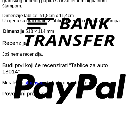
gramskog debelog papira sa kvalitetnom digitalnom
štampom.
T
Dimenzije tablice: 51,8cm x 11,4cm
U cijenu su uračunate 2 tablice (prednja i zadnja) i štampa.
Dimenzije
518 × 114 mm
Recenzije
Još nema recenzija.
P
Budi prvi koji će recenzirati “Tablice za auto
18014”
Morate biti
ulogovani
da biste objavili recenziju.
Povezani proizvodi