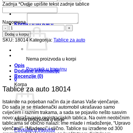
Zadnja
*
Ovdje upišite tekst zadnje tablice
Napomena
Korpa /
0,00
KM
0
Tablice
za
Dodaj u korpu
auto
SKU:
18014
Kategorija:
Tablice za auto
18014
količina
Nema proizvoda u korpi
Opis
Povratak u trgovinu
Dodatne informacije
Recenzije (0)
0
Korpa
Tablice za auto 18014
Istaknite na poseban način da je danas Vaše vjenčanje.
Do sada je se mladenački automobil ukrašavao samo
cvijećem i raznim trakama, a sada se pojavilo nešto sasvim
novo: ukrašavanje registracijskih tablica. Na ovim neobičnim
Nema proizvoda u korpi
tablicama se obično nalazi: ime mlade i mladoženje, “Upravo
vjenčani!”, “Mladenci” i slično. Tablice su izrađene od 300
Povratak u trgovinu