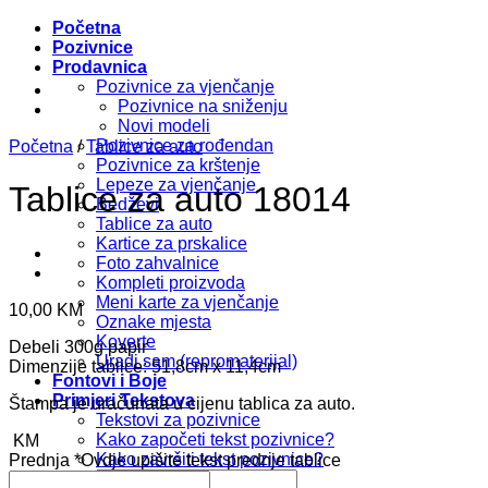
Početna
Pozivnice
Prodavnica
Pozivnice za vjenčanje
Pozivnice na sniženju
Novi modeli
Pozivnice za rođendan
Početna
/
Tablice za auto
Pozivnice za krštenje
Lepeze za vjenčanje
Tablice za auto 18014
Bedževi
Tablice za auto
Kartice za prskalice
Foto zahvalnice
Kompleti proizvoda
Meni karte za vjenčanje
10,00
KM
Oznake mjesta
Koverte
Debeli 300g papir
Uradi sam (repromaterijal)
Dimenzije tablice: 51,8cm x 11,4cm
Fontovi i Boje
Primjeri Tekstova
Štampa je uračunata u cijenu tablica za auto.
Tekstovi za pozivnice
Kako započeti tekst pozivnice?
KM
Kako završiti tekst pozivnice?
Prednja
*
Ovdje upišite tekst prednje tablice
Pretraži: