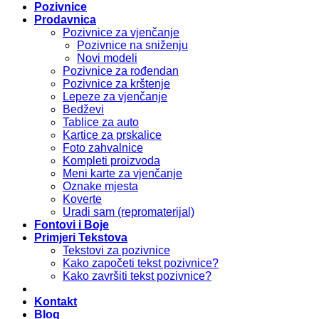
Pozivnice
Prodavnica
Pozivnice za vjenčanje
Pozivnice na sniženju
Novi modeli
Pozivnice za rođendan
Pozivnice za krštenje
Lepeze za vjenčanje
Bedževi
Tablice za auto
Kartice za prskalice
Foto zahvalnice
Kompleti proizvoda
Meni karte za vjenčanje
Oznake mjesta
Koverte
Uradi sam (repromaterijal)
Fontovi i Boje
Primjeri Tekstova
Tekstovi za pozivnice
Kako započeti tekst pozivnice?
Kako završiti tekst pozivnice?
Kontakt
Blog