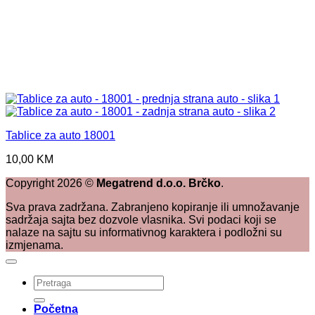
Tablice za auto 18001
10,00
KM
Copyright
2026
©
Megatrend d.o.o. Brčko
.
Sva prava zadržana. Zabranjeno kopiranje ili umnožavanje
sadržaja sajta bez dozvole vlasnika. Svi podaci koji se
nalaze na sajtu su informativnog karaktera i podložni su
izmjenama.
Pretraži:
Početna