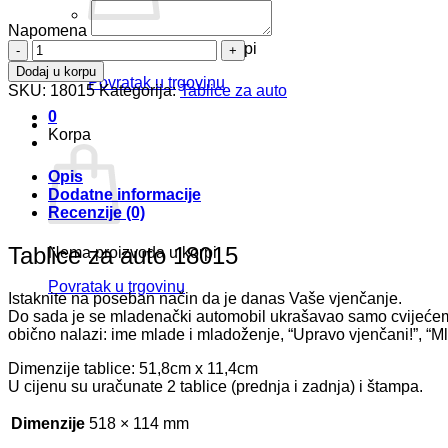
Napomena
Tablice
Nema proizvoda u korpi
za
Dodaj u korpu
Povratak u trgovinu
auto
SKU:
18015
Kategorija:
Tablice za auto
18015
0
količina
Korpa
Opis
Dodatne informacije
Recenzije (0)
Tablice za auto 18015
Nema proizvoda u korpi
Povratak u trgovinu
Istaknite na poseban način da je danas Vaše vjenčanje.
Do sada je se mladenački automobil ukrašavao samo cvijećem i
obično nalazi: ime mlade i mladoženje, “Upravo vjenčani!”, “M
Dimenzije tablice: 51,8cm x 11,4cm
U cijenu su uračunate 2 tablice (prednja i zadnja) i štampa.
Dimenzije
518 × 114 mm