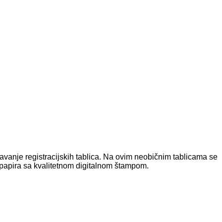
vanje registracijskih tablica. Na ovim neobičnim tablicama se
 papira sa kvalitetnom digitalnom štampom.
T