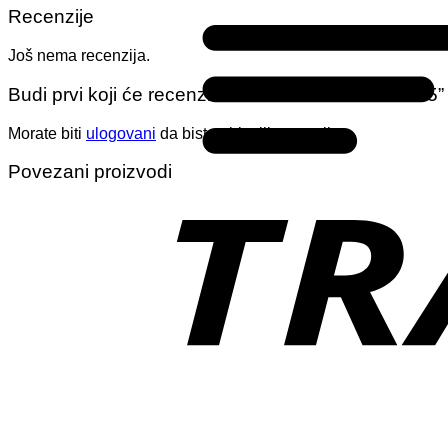
Recenzije
Još nema recenzija.
Budi prvi koji će recenzirati “Tablice za auto 18015”
Morate biti
ulogovani
da biste objavili recenziju.
Povezani proizvodi