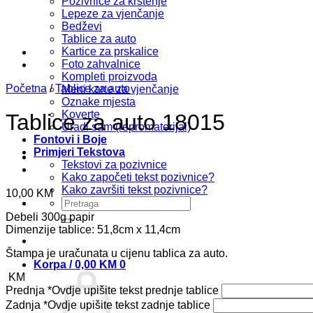
Pozivnice za krštenje
Lepeze za vjenčanje
Bedževi
Tablice za auto
Kartice za prskalice
Foto zahvalnice
Kompleti proizvoda
Početna
/
Tablice za auto
Meni karte za vjenčanje
Oznake mjesta
Koverte
Tablice za auto 18015
Uradi sam (repromaterijal)
Fontovi i Boje
Primjeri Tekstova
Tekstovi za pozivnice
Kako započeti tekst pozivnice?
Kako završiti tekst pozivnice?
10,00
KM
Pretraži:
Debeli 300g papir
Dimenzije tablice: 51,8cm x 11,4cm
Štampa je uračunata u cijenu tablica za auto.
Korpa /
0,00
KM
0
KM
Prednja
*
Ovdje upišite tekst prednje tablice
Zadnja
*
Ovdje upišite tekst zadnje tablice