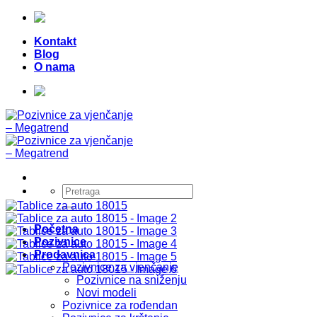
Skip
Telefon:
+387 (0) 49 218 026
|
to
Kontakt
content
Blog
O nama
Telefon:
+387 (0) 49 218 026
|
Pretraži:
Početna
Pozivnice
Prodavnica
Pozivnice za vjenčanje
Pozivnice na sniženju
Novi modeli
Pozivnice za rođendan