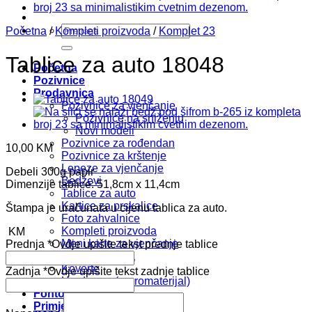
Pretraži:
Početna
/
Kompleti proizvoda
/
Komplet 23
Tablice za auto 18048
Početna
Pozivnice
Prodavnica
Pozivnice za vjenčanje
Pozivnice na sniženju
Novi modeli
Pozivnice za rođendan
10,00
KM
Pozivnice za krštenje
Lepeze za vjenčanje
Debeli 300g papir
Bedževi
Dimenzije tablice: 51,8cm x 11,4cm
Tablice za auto
Kartice za prskalice
Štampa je uračunata u cijenu tablica za auto.
Foto zahvalnice
Kompleti proizvoda
KM
Meni karte za vjenčanje
Prednja
*
Ovdje upišite tekst prednje tablice
Oznake mjesta
Koverte
Zadnja
*
Ovdje upišite tekst zadnje tablice
Uradi sam (repromaterijal)
Fontovi i Boje
Primjeri Tekstova