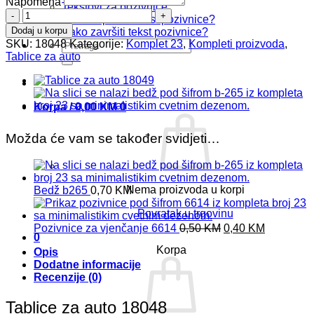
Napomena
Tekstovi za pozivnice
Tablice
Kako započeti tekst pozivnice?
za
Dodaj u korpu
Kako završiti tekst pozivnice?
auto
SKU:
18048
Kategorije:
Komplet 23
,
Kompleti proizvoda
,
Pretraži:
18048
Tablice za auto
količina
Korpa /
0,00
KM
0
Možda će vam se također svidjeti…
Nema proizvoda u korpi
Bedž b265
0,70
KM
Povratak u trgovinu
Original
Current
Pozivnice za vjenčanje 6614
0,50
KM
0,40
KM
0
price
price
Korpa
Opis
was:
is:
Dodatne informacije
0,50 KM.
0,40 KM.
Recenzije (0)
Tablice za auto 18048