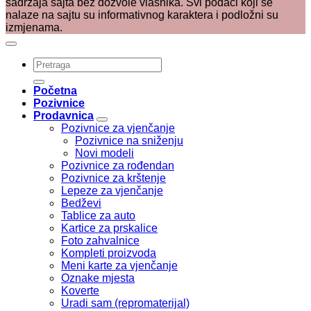
sadržaja sajta bez dozvole vlasnika. Svi podaci koji se
nalaze na sajtu su informativnog karaktera i podložni su
izmjenama.
Pretraži:
Početna
Pozivnice
Prodavnica
Pozivnice za vjenčanje
Pozivnice na sniženju
Novi modeli
Pozivnice za rođendan
Pozivnice za krštenje
Lepeze za vjenčanje
Bedževi
Tablice za auto
Kartice za prskalice
Foto zahvalnice
Kompleti proizvoda
Meni karte za vjenčanje
Oznake mjesta
Koverte
Uradi sam (repromaterijal)