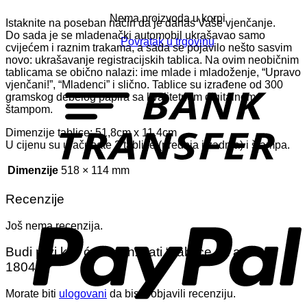
Nema proizvoda u korpi
Istaknite na poseban način da je danas Vaše vjenčanje.
Do sada je se mladenački automobil ukrašavao samo
Povratak u trgovinu
cvijećem i raznim trakama, a sada se pojavilo nešto sasvim
novo: ukrašavanje registracijskih tablica. Na ovim neobičnim
tablicama se obično nalazi: ime mlade i mladoženje, “Upravo
T
vjenčani!”, “Mladenci” i slično. Tablice su izrađene od 300
gramskog debelog papira sa kvalitetnom digitalnom
štampom.
Dimenzije tablice: 51,8cm x 11,4cm
U cijenu su uračunate 2 tablice (prednja i zadnja) i štampa.
Dimenzije
518 × 114 mm
Recenzije
P
Još nema recenzija.
Budi prvi koji će recenzirati “Tablice za auto
18048”
Morate biti
ulogovani
da biste objavili recenziju.