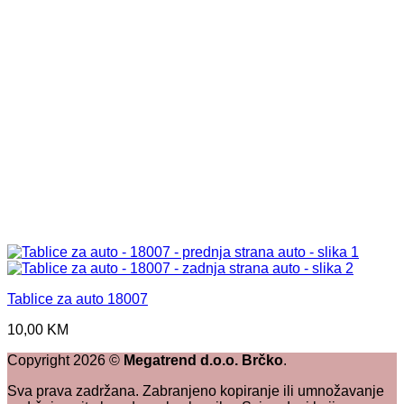
Tablice za auto 18007
10,00
KM
Copyright
2026
©
Megatrend d.o.o. Brčko
.
Sva prava zadržana. Zabranjeno kopiranje ili umnožavanje