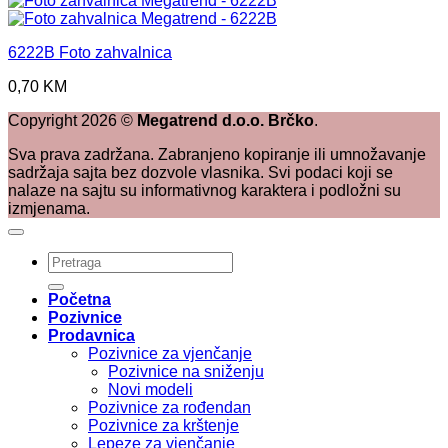
6222B Foto zahvalnica
0,70
KM
Copyright
2026
©
Megatrend d.o.o. Brčko
.
Sva prava zadržana. Zabranjeno kopiranje ili umnožavanje
sadržaja sajta bez dozvole vlasnika. Svi podaci koji se
nalaze na sajtu su informativnog karaktera i podložni su
izmjenama.
Pretraži:
Početna
Pozivnice
Prodavnica
Pozivnice za vjenčanje
Pozivnice na sniženju
Novi modeli
Pozivnice za rođendan
Pozivnice za krštenje
Lepeze za vjenčanje