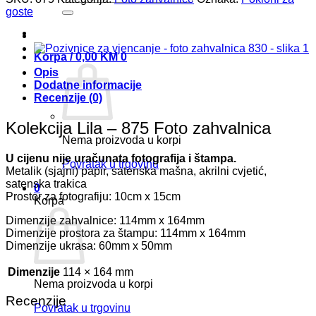
količina
goste
Korpa /
0,00
KM
0
Opis
Dodatne informacije
Recenzije (0)
Kolekcija Lila – 875 Foto zahvalnica
Nema proizvoda u korpi
U cijenu nije uračunata fotografija i štampa.
Povratak u trgovinu
Metalik (sjajni) papir, satenska mašna, akrilni cvjetić,
satenska trakica
0
Prostor za fotografiju: 10cm x 15cm
Korpa
Dimenzije zahvalnice: 114mm x 164mm
Dimenzije prostora za štampu: 114mm x 164mm
Dimenzije ukrasa: 60mm x 50mm
Dimenzije
114 × 164 mm
Nema proizvoda u korpi
Recenzije
Povratak u trgovinu