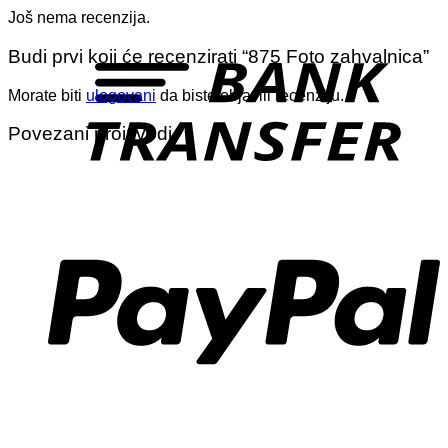
Još nema recenzija.
T
Budi prvi koji će recenzirati “875 Foto zahvalnica”
Morate biti
ulogovani
da biste objavili recenziju.
Povezani proizvodi
P