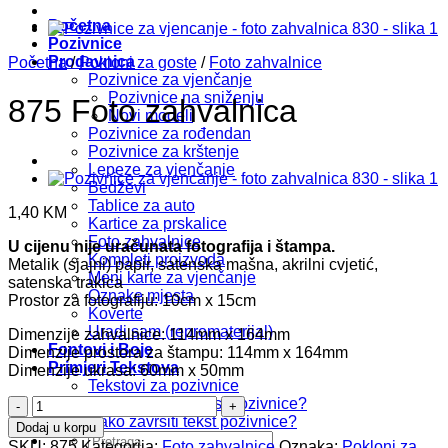
Početna
Pozivnice
Prodavnica
Početna
/
Pokloni za goste
/
Foto zahvalnice
Pozivnice za vjenčanje
Pozivnice na sniženju
875 Foto zahvalnica
Novi modeli
Pozivnice za rođendan
Pozivnice za krštenje
Lepeze za vjenčanje
Bedževi
Tablice za auto
1,40
KM
Kartice za prskalice
Foto zahvalnice
U cijenu nije uračunata fotografija i štampa.
Kompleti proizvoda
Metalik (sjajni) papir, satenska mašna, akrilni cvjetić,
Meni karte za vjenčanje
satenska trakica
Oznake mjesta
Prostor za fotografiju: 10cm x 15cm
Koverte
Uradi sam (repromaterijal)
Dimenzije zahvalnice: 114mm x 164mm
Fontovi i Boje
Dimenzije prostora za štampu: 114mm x 164mm
Primjeri Tekstova
Dimenzije ukrasa: 60mm x 50mm
Tekstovi za pozivnice
875
Kako započeti tekst pozivnice?
Foto
Kako završiti tekst pozivnice?
Dodaj u korpu
Pretraži:
zahvalnica
SKU:
875
Kategorija:
Foto zahvalnice
Oznaka:
Pokloni za